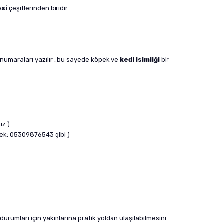
esi
çeşitlerinden biridir.
 numaraları yazılır , bu sayede köpek ve
kedi isimliği
bir
iz )
rnek: 05309876543 gibi )
urumları için yakınlarına pratik yoldan ulaşılabilmesini