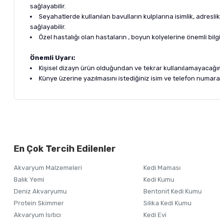
sağlayabilir.
Seyahatlerde kullanılan bavulların kulplarına isimlik, adresli
sağlayabilir.
Özel hastalığı olan hastaların , boyun kolyelerine önemli bilgile
Önemli Uyarı:
Kişisel dizayn ürün olduğundan ve tekrar kullanılamayacağı
Künye üzerine yazılmasını istediğiniz isim ve telefon numarası
Bu ürünün fiyat bilgisi, resim, ürün açıklamalarında ve diğer ko
Görüş ve önerileriniz için teşekkür ederiz.
Alışverişinizden 
En Çok Tercih Edilenler
Ürün resmi kalitesiz, bozuk veya görüntülenemiyor.
Akvaryum Malzemeleri
Kedi Maması
Ürün açıklamasında eksik bilgiler bulunuyor.
Balık Yemi
Kedi Kumu
Ürün bilgilerinde hatalar bulunuyor.
Deniz Akvaryumu
Bentonit Kedi Kumu
Ürün fiyatı diğer sitelerden daha pahalı.
Protein Skimmer
Silika Kedi Kumu
Akvaryum Isıtıcı
Kedi Evi
Bu ürüne benzer farklı alternatifler olmalı.