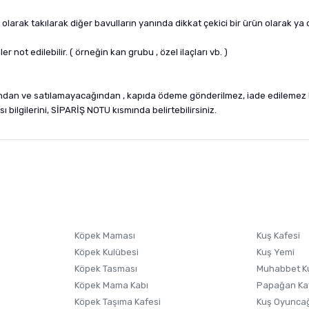
k olarak takılarak diğer bavulların yanında dikkat çekici bir ürün olarak y
r not edilebilir. ( örneğin kan grubu , özel ilaçları vb. )
ndan ve satılamayacağından , kapıda ödeme gönderilmez, iade edilemez !
 bilgilerini, SİPARİŞ NOTU kısmında belirtebilirsiniz.
nularda yetersiz gördüğünüz noktaları öneri formunu kullanarak tarafımıza i
sonra ürüne yorum yapın, alışveriş puanı kazanın! Sorularınız için
Ürün hakkında henüz soru sorulmamış.
iletişim
Ürünü Satın Al ve Yorumla
Soru Sor
Köpek Maması
Kuş Kafesi
Köpek Kulübesi
Kuş Yemi
Köpek Tasması
Muhabbet K
Köpek Mama Kabı
Papağan Ka
Köpek Taşıma Kafesi
Kuş Oyunca