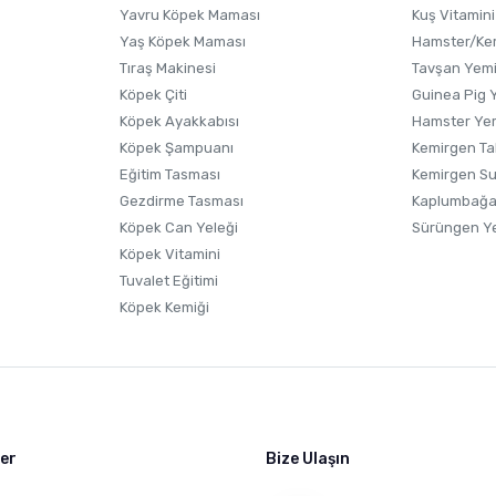
Yavru Köpek Maması
Kuş Vitamini
Yaş Köpek Maması
Hamster/Kem
Tıraş Makinesi
Tavşan Yem
Köpek Çiti
Guinea Pig 
Köpek Ayakkabısı
Hamster Ye
Gönder
Köpek Şampuanı
Kemirgen Ta
Eğitim Tasması
Kemirgen S
Gezdirme Tasması
Kaplumbağa
Köpek Can Yeleği
Sürüngen Y
Köpek Vitamini
Tuvalet Eğitimi
Köpek Kemiği
ler
Bize Ulaşın