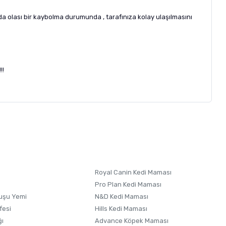
a da olası bir kaybolma durumunda , tarafınıza kolay ulaşılmasını
!!
letebilirsiniz.
 formunu
kullanınız.
Royal Canin Kedi Maması
Pro Plan Kedi Maması
uşu Yemi
N&D Kedi Maması
fesi
Hills Kedi Maması
ğı
Advance Köpek Maması