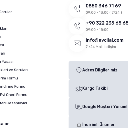
0850 346 71 69
Sorular
09:00 - 18:00 ( 7/24 )
+90 322 235 65 6
kları
09:00 - 18:00
ı
info@evcilal.com
esi
7 /24 Mail İletişim
arı
ı Yasası
leri ve Soruları
Adres Bilgilerimiz
dirim Formu
lendirme Formu
Kargo Takibi
Evi Öneri Formu
arı Hesaplayıcı
Google Müşteri Yoruml
kalar
İndirimli Ürünler