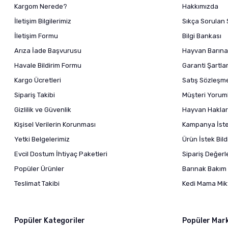
Kargom Nerede?
Hakkımızda
İletişim Bilgilerimiz
Sıkça Sorulan 
İletişim Formu
Bilgi Bankası
Arıza İade Başvurusu
Hayvan Barına
Havale Bildirim Formu
Garanti Şartlar
Kargo Ücretleri
Satış Sözleşm
Sipariş Takibi
Müşteri Yoruml
Gizlilik ve Güvenlik
Hayvan Haklar
Kişisel Verilerin Korunması
Kampanya İstek
Yetki Belgelerimiz
Ürün İstek Bil
Evcil Dostum İhtiyaç Paketleri
Sipariş Değer
Popüler Ürünler
Barınak Bakım 
Teslimat Takibi
Kedi Mama Mikt
Popüler Kategoriler
Popüler Mar