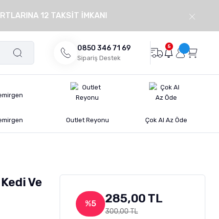
RTLARINA 12 TAKSİT İMKANI
5
0850 346 71 69
Sipariş Destek
emirgen
Outlet Reyonu
Çok Al Az Öde
 Kedi Ve
285,00 TL
%5
300,00 TL