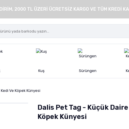
DİRİM, 2000 TL ÜZERİ ÜCRETSİZ KARGO VE TÜM KREDİ KA
k
Kuş
Sürüngen
K
e Kedi Ve Köpek Künyesi
Dalis Pet Tag - Küçük Daire
Köpek Künyesi