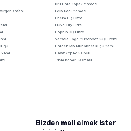
Brit Care Köpek Maması
irgen Kafesi
Felix Kedi Maması
i
Eheim Dış Filtre
Yemi
Fluval Dış Filtre
mi
Dophin Dış Filtre
laşı
Versele Laga Muhabbet Kuşu Yemi
uluğu
Garden Mix Muhabbet Kuşu Yemi
 Yemi
Pawz Köpek Galoşu
emi
Trixie Köpek Tasması
Bizden mail almak ister