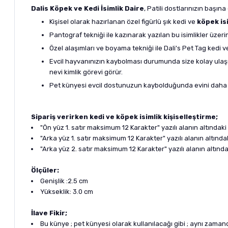
Dalis Köpek ve Kedi İsimlik Daire
, Patili dostlarınızın başı
Kişisel olarak hazırlanan özel figürlü şık kedi ve
köpek isi
Pantograf tekniği ile kazınarak yazılan bu isimlikler üzeri
Özel alaşımları ve boyama tekniği ile Dali's Pet Tag kedi 
Evcil hayvanınızın kaybolması durumunda size kolay ulaşıl
nevi kimlik görevi görür.
Pet künyesi evcil dostunuzun kaybolduğunda evini daha 
Sipariş verirken kedi ve köpek isimlik kişiselleştirme;
"Ön yüz 1. satır maksimum 12 Karakter" yazılı alanın altındaki 
"Arka yüz 1. satır maksimum 12 Karakter" yazılı alanın altın
"Arka yüz 2. satır maksimum 12 Karakter" yazılı alanın altınd
Ölçüler:
Genişlik :2.5 cm
Yükseklik: 3.0 cm
İlave Fikir;
Bu künye ; pet künyesi olarak kullanılacağı gibi ; aynı zaman