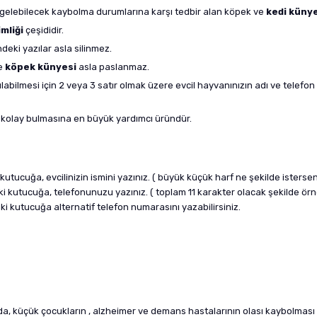
na gelebilecek kaybolma durumlarına karşı tedbir alan köpek ve
kedi küny
mliği
çeşididir.
ndeki yazılar asla silinmez.
ve
köpek künyesi
asla paslanmaz.
abilmesi için 2 veya 3 satır olmak üzere evcil hayvanınızın adı ve telefon
kolay bulmasına en büyük yardımcı üründür.
kutucuğa, evcilinizin ismini yazınız. ( büyük küçük harf ne şekilde istersen
daki kutucuğa, telefonunuzu yazınız. ( toplam 11 karakter olacak şekilde ö
aki kutucuğa alternatif telefon numarasını yazabilirsiniz.
da, küçük çocukların , alzheimer ve demans hastalarının olası kaybolması d