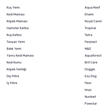
Kuş Yemi
Aqua Reef
Kedi Maması
Eheim
Köpek Maması
Royal Canin
Hamster Kafesi
Tropical
Kuş Kafesi
Tetra
Tavşan Yemi
Ferplast
Balık Yemi
N&D
Yavru Kedi Maması
Aquaforest
Kedi Kumu
Brit Care
Köpek İsimliği
Doggie
Dış Filtre
Ezy Dog
İç Filtre
Flexi
Imac
Nunbell
Pawstar