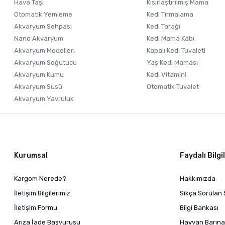
Hava Taşı
Kısırlaştırılmış Mama
Otomatik Yemleme
Kedi Tırmalama
Akvaryum Sehpası
Kedi Tarağı
Nano Akvaryum
Kedi Mama Kabı
Akvaryum Modelleri
Kapalı Kedi Tuvaleti
Akvaryum Soğutucu
Yaş Kedi Maması
Akvaryum Kumu
Kedi Vitamini
Akvaryum Süsü
Otomatik Tuvalet
Akvaryum Yavruluk
Kurumsal
Faydalı Bilgi
Kargom Nerede?
Hakkımızda
İletişim Bilgilerimiz
Sıkça Sorulan 
İletişim Formu
Bilgi Bankası
Arıza İade Başvurusu
Hayvan Barına