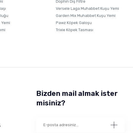
mi
Dophin Dış Filtre
laşı
Versele Laga Muhabbet Kuşu Yemi
uluğu
Garden Mix Muhabbet Kuşu Yemi
 Yemi
Pawz Köpek Galoşu
emi
Trixie Köpek Tasması
Bizden mail almak ister
misiniz?
5