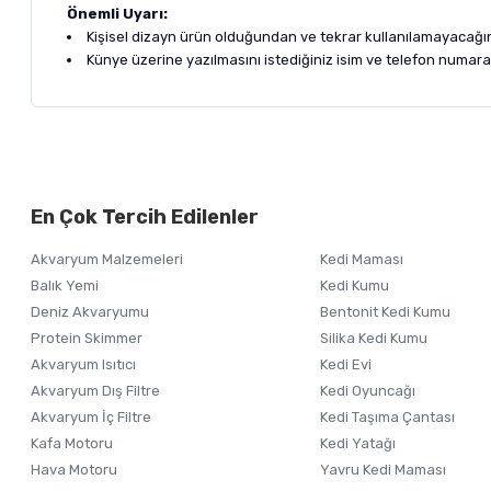
Önemli Uyarı:
Kişisel dizayn ürün olduğundan ve tekrar kullanılamayacağı
Künye üzerine yazılmasını istediğiniz isim ve telefon numarası
Bu ürünün fiyat bilgisi, resim, ürün açıklamalarında ve diğer ko
Görüş ve önerileriniz için teşekkür ederiz.
Alışverişinizden 
En Çok Tercih Edilenler
Ürün resmi kalitesiz, bozuk veya görüntülenemiyor.
Akvaryum Malzemeleri
Kedi Maması
Ürün açıklamasında eksik bilgiler bulunuyor.
Balık Yemi
Kedi Kumu
Ürün bilgilerinde hatalar bulunuyor.
Deniz Akvaryumu
Bentonit Kedi Kumu
Ürün fiyatı diğer sitelerden daha pahalı.
Protein Skimmer
Silika Kedi Kumu
Akvaryum Isıtıcı
Kedi Evi
Bu ürüne benzer farklı alternatifler olmalı.
Akvaryum Dış Filtre
Kedi Oyuncağı
Akvaryum İç Filtre
Kedi Taşıma Çantası
Kafa Motoru
Kedi Yatağı
Hava Motoru
Yavru Kedi Maması