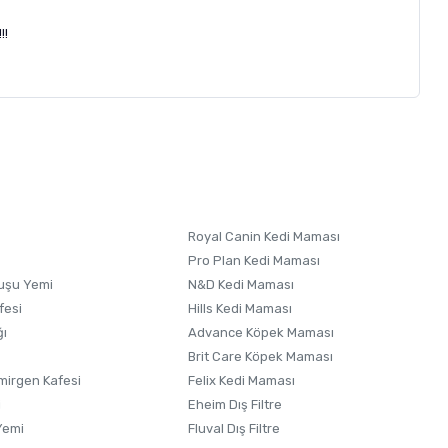
!!
letebilirsiniz.
 formunu
kullanınız.
Royal Canin Kedi Maması
Pro Plan Kedi Maması
uşu Yemi
N&D Kedi Maması
fesi
Hills Kedi Maması
ğı
Advance Köpek Maması
Brit Care Köpek Maması
irgen Kafesi
Felix Kedi Maması
i
Eheim Dış Filtre
Yemi
Fluval Dış Filtre