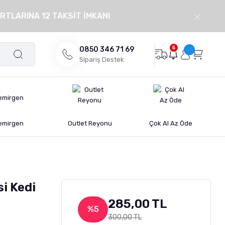
RTLARINA 12 TAKSİT İMKANI
5
0850 346 71 69
Sipariş Destek
emirgen
Outlet Reyonu
Çok Al Az Öde
si Kedi
285,00 TL
%5
300,00 TL