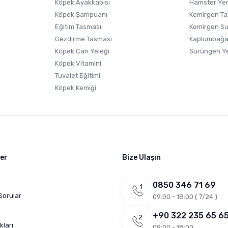
Köpek Ayakkabısı
Hamster Ye
Gönder
Köpek Şampuanı
Kemirgen Ta
Eğitim Tasması
Kemirgen S
Gezdirme Tasması
Kaplumbağa
Köpek Can Yeleği
Sürüngen Y
Köpek Vitamini
Tuvalet Eğitimi
Köpek Kemiği
ler
Bize Ulaşın
0850 346 71 69
Sorular
09:00 - 18:00 ( 7/24 )
+90 322 235 65 6
kları
09:00 - 18:00