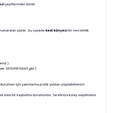
esi
çeşitlerinden biridir.
numaraları yazılır , bu sayede
kedi künyesi
bir nevi kimlik
eniz )
rnek: 05309876543 gibi )
urumları için yakınlarına pratik yoldan ulaşılabilmesini
a da olası bir kaybolma durumunda , tarafınıza kolay ulaşılmasını