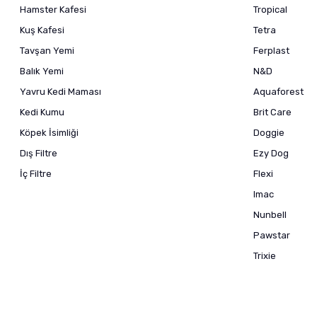
Hamster Kafesi
Tropical
Kuş Kafesi
Tetra
Tavşan Yemi
Ferplast
Balık Yemi
N&D
Yavru Kedi Maması
Aquaforest
Kedi Kumu
Brit Care
Köpek İsimliği
Doggie
Dış Filtre
Ezy Dog
İç Filtre
Flexi
Imac
Nunbell
Pawstar
Trixie