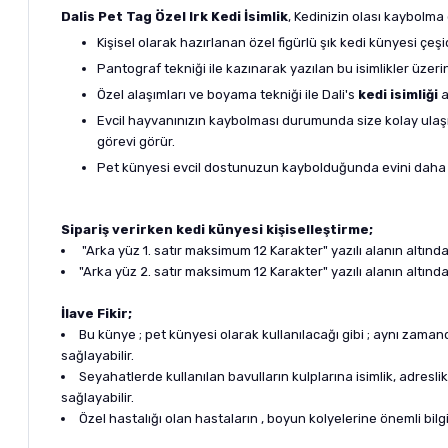
Dalis Pet Tag Özel Irk Kedi İsimlik
, Kedinizin olası kaybolma
Kişisel olarak hazırlanan özel figürlü şık kedi künyesi çeşid
Pantograf tekniği ile kazınarak yazılan bu isimlikler üzeri
Özel alaşımları ve boyama tekniği ile Dali's
kedi isimliği
a
Evcil hayvanınızın kaybolması durumunda size kolay ulaşıla
görevi görür.
Pet künyesi evcil dostunuzun kaybolduğunda evini daha 
Sipariş verirken kedi künyesi kişiselleştirme;
"Arka yüz 1. satır maksimum 12 Karakter" yazılı alanın altında
"Arka yüz 2. satır maksimum 12 Karakter" yazılı alanın altın
İlave Fikir;
Bu künye ; pet künyesi olarak kullanılacağı gibi ; aynı zaman
sağlayabilir.
Seyahatlerde kullanılan bavulların kulplarına isimlik, adresli
sağlayabilir.
Özel hastalığı olan hastaların , boyun kolyelerine önemli bilgile