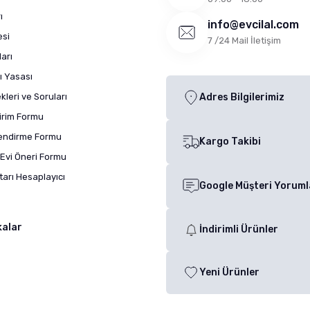
ı
info@evcilal.com
esi
7 /24 Mail İletişim
arı
ı Yasası
leri ve Soruları
Adres Bilgilerimiz
dirim Formu
lendirme Formu
Kargo Takibi
Evi Öneri Formu
arı Hesaplayıcı
Google Müşteri Yoruml
kalar
İndirimli Ürünler
Yeni Ürünler