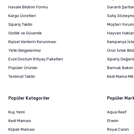
Havale Bildirim Formu
Garanti Şartlar
Kargo Ücretleri
Satış Sözleşm
Sipariş Takibi
Müşteri Yoruml
Gizlilik ve Güvenlik
Hayvan Haklar
Kişisel Verilerin Korunması
Kampanya İstek
Yetki Belgelerimiz
Ürün İstek Bil
Evcil Dostum İhtiyaç Paketleri
Sipariş Değer
Popüler Ürünler
Barınak Bakım 
Teslimat Takibi
Kedi Mama Mikt
Popüler Kategoriler
Popüler Mar
Kuş Yemi
Aqua Reef
Kedi Maması
Eheim
Köpek Maması
Royal Canin