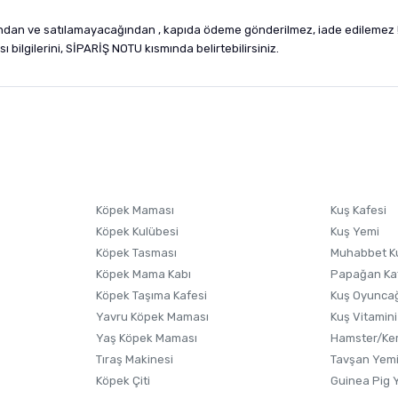
ndan ve satılamayacağından , kapıda ödeme gönderilmez, iade edilemez !
 bilgilerini, SİPARİŞ NOTU kısmında belirtebilirsiniz.
nularda yetersiz gördüğünüz noktaları öneri formunu kullanarak tarafımıza i
sonra ürüne yorum yapın, alışveriş puanı kazanın! Sorularınız için
Ürün hakkında henüz soru sorulmamış.
iletişim
Ürünü Satın Al ve Yorumla
Soru Sor
Köpek Maması
Kuş Kafesi
Köpek Kulübesi
Kuş Yemi
Köpek Tasması
Muhabbet K
Köpek Mama Kabı
Papağan Ka
Köpek Taşıma Kafesi
Kuş Oyunca
Yavru Köpek Maması
Kuş Vitamini
Yaş Köpek Maması
Hamster/Kem
Tıraş Makinesi
Tavşan Yem
Köpek Çiti
Guinea Pig 