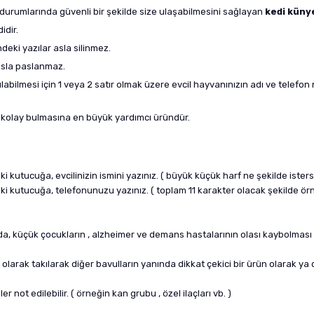
 durumlarında güvenli bir şekilde size ulaşabilmesini sağlayan
kedi küny
idir.
ndeki yazılar asla silinmez.
sla paslanmaz.
bilmesi için 1 veya 2 satır olmak üzere evcil hayvanınızın adı ve telefon 
kolay bulmasına en büyük yardımcı üründür.
ki kutucuğa, evcilinizin ismini yazınız. ( büyük küçük harf ne şekilde isters
daki kutucuğa, telefonunuzu yazınız. ( toplam 11 karakter olacak şekilde ö
da, küçük çocukların , alzheimer ve demans hastalarının olası kaybolması d
k olarak takılarak diğer bavulların yanında dikkat çekici bir ürün olarak y
r not edilebilir. ( örneğin kan grubu , özel ilaçları vb. )