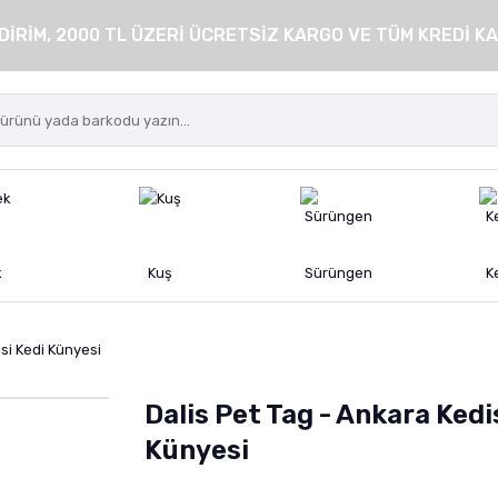
DİRİM, 2000 TL ÜZERİ ÜCRETSİZ KARGO VE TÜM KREDİ KA
k
Kuş
Sürüngen
K
si Kedi Künyesi
Dalis Pet Tag - Ankara Kedi
Künyesi