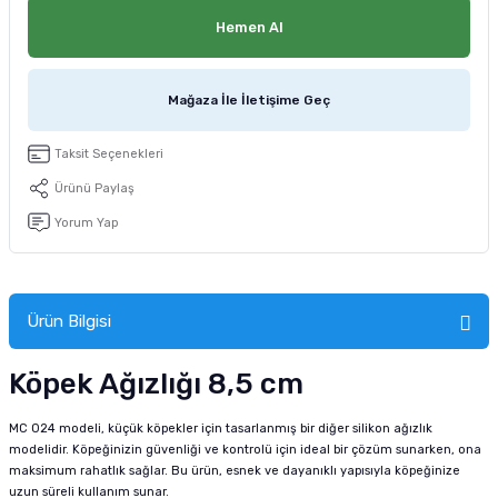
tucu
Sepeti
 Fırçası
Sump Filtre Malzemesi
Pro Plan Kedi Maması
Hemen Al
Pond Ürünleri
 Güvenlik Ürünleri
Akvaryum Ozon ve UV Ürünleri
Purina Kedi Maması
Mağaza İle İletişime Geç
manları
akım Ürünleri
Royal Canin Kedi Maması
Taksit Seçenekleri
lik ve Bakım Ürünleri
Ürünü Paylaş
Yorum Yap
uluk
 - Akvaryum Kumu
Ürün Bilgisi
 Parçaları
Köpek Ağızlığı 8,5 cm
e Malzemesi
MC 024 modeli, küçük köpekler için tasarlanmış bir diğer silikon ağızlık
modelidir. Köpeğinizin güvenliği ve kontrolü için ideal bir çözüm sunarken, ona
maksimum rahatlık sağlar. Bu ürün, esnek ve dayanıklı yapısıyla köpeğinize
uzun süreli kullanım sunar.