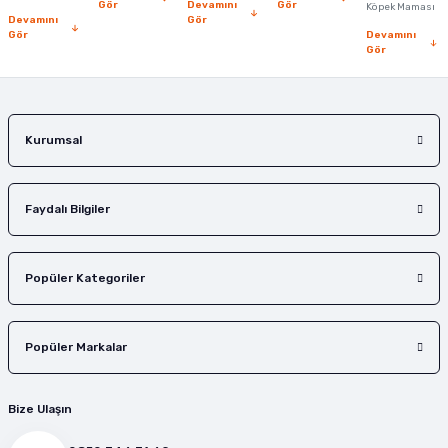
Bu ürüne benzer farklı alternatifler olmalı.
Gör
Devamını
Gör
Köpek Maması
Devamını
Gör
Gör
Devamını
Gör
Gönder
Kurumsal
Faydalı Bilgiler
Popüler Kategoriler
Popüler Markalar
Bize Ulaşın