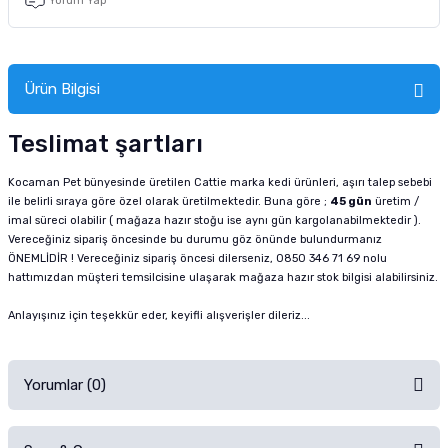
Yorum Yap
Ürün Bilgisi
Teslimat şartları
Kocaman Pet bünyesinde üretilen Cattie marka kedi ürünleri, aşırı talep sebebi
ile belirli sıraya göre özel olarak üretilmektedir. Buna göre ;
45 gün
üretim /
imal süreci olabilir ( mağaza hazır stoğu ise aynı gün kargolanabilmektedir ).
Vereceğiniz sipariş öncesinde bu durumu göz önünde bulundurmanız
ÖNEMLİDİR ! Vereceğiniz sipariş öncesi dilerseniz, 0850 346 71 69 nolu
hattımızdan müşteri temsilcisine ulaşarak mağaza hazır stok bilgisi alabilirsiniz.
Anlayışınız için teşekkür eder, keyifli alışverişler dileriz...
Yorumlar (0)