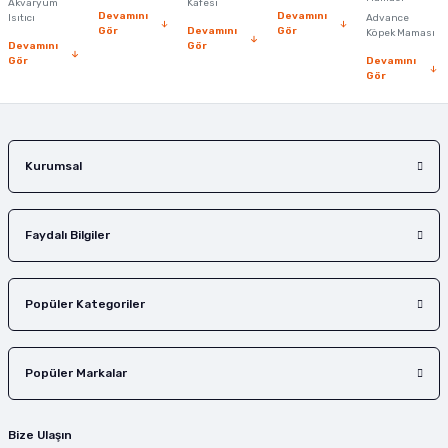
Akvaryum
Kafesi
Devamını
Devamını
Isıtıcı
Advance
Gör
Devamını
Gör
Köpek Maması
Devamını
Gör
Gör
Devamını
Gör
Gönder
Kurumsal
Faydalı Bilgiler
Popüler Kategoriler
Popüler Markalar
Bize Ulaşın