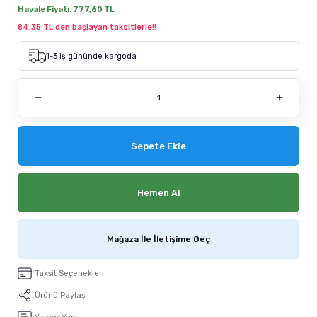
Havale Fiyatı:
777,60 TL
tucu
Sepeti
 Fırçası
Sump Filtre Malzemesi
Pro Plan Kedi Maması
84,35 TL den başlayan taksitlerle!!
Pond Ürünleri
 Güvenlik Ürünleri
Akvaryum Ozon ve UV Ürünleri
Purina Kedi Maması
1-3 iş gününde kargoda
manları
akım Ürünleri
Royal Canin Kedi Maması
lik ve Bakım Ürünleri
Sepete Ekle
uluk
 - Akvaryum Kumu
Hemen Al
 Parçaları
Mağaza İle İletişime Geç
e Malzemesi
Taksit Seçenekleri
Ürünü Paylaş