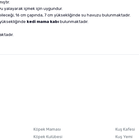
ıştır.
u yalayarak içmek için uygundur.
bileceği, 16 cm çapında, 7 cm yüksekliğinde su havuzu bulunmaktadır.
m yüksekliğinde
kedi mama kabı
bulunmaktadır.
aktadır.
nularda yetersiz gördüğünüz noktaları öneri formunu kullanarak tarafımıza i
sonra ürüne yorum yapın, alışveriş puanı kazanın! Sorularınız için
Ürün hakkında henüz soru sorulmamış.
iletişim
Ürünü Satın Al ve Yorumla
Soru Sor
Köpek Maması
Kuş Kafesi
Köpek Kulübesi
Kuş Yemi