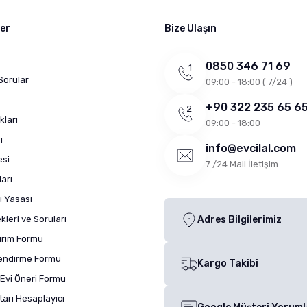
ler
Bize Ulaşın
0850 346 71 69
Sorular
09:00 - 18:00 ( 7/24 )
+90 322 235 65 6
kları
09:00 - 18:00
ı
info@evcilal.com
esi
7 /24 Mail İletişim
arı
ı Yasası
leri ve Soruları
Adres Bilgilerimiz
dirim Formu
lendirme Formu
Kargo Takibi
Evi Öneri Formu
arı Hesaplayıcı