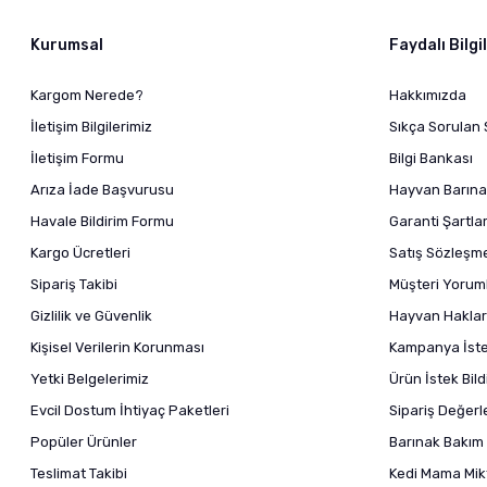
Kurumsal
Faydalı Bilgi
Kargom Nerede?
Hakkımızda
İletişim Bilgilerimiz
Sıkça Sorulan 
İletişim Formu
Bilgi Bankası
Arıza İade Başvurusu
Hayvan Barına
Havale Bildirim Formu
Garanti Şartlar
Kargo Ücretleri
Satış Sözleşm
Sipariş Takibi
Müşteri Yoruml
Gizlilik ve Güvenlik
Hayvan Haklar
Kişisel Verilerin Korunması
Kampanya İstek
Yetki Belgelerimiz
Ürün İstek Bil
Evcil Dostum İhtiyaç Paketleri
Sipariş Değer
Popüler Ürünler
Barınak Bakım 
Teslimat Takibi
Kedi Mama Mikt