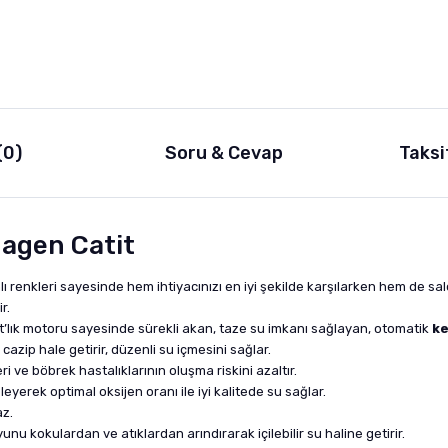
(0)
Soru & Cevap
Taksi
Hagen Catit
anlı renkleri sayesinde hem ihtiyacınızı en iyi şekilde karşılarken hem de s
r.
tt’lık motoru sayesinde sürekli akan, taze su imkanı sağlayan, otomatik
ke
cazip hale getirir, düzenli su içmesini sağlar.
ri ve böbrek hastalıklarının oluşma riskini azaltır.
eleyerek optimal oksijen oranı ile iyi kalitede su sağlar.
az.
u kokulardan ve atıklardan arındırarak içilebilir su haline getirir.