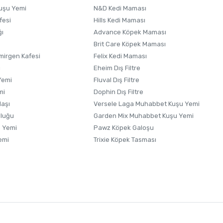
uşu Yemi
N&D Kedi Maması
fesi
Hills Kedi Maması
ğı
Advance Köpek Maması
Brit Care Köpek Maması
irgen Kafesi
Felix Kedi Maması
i
Eheim Dış Filtre
Yemi
Fluval Dış Filtre
mi
Dophin Dış Filtre
laşı
Versele Laga Muhabbet Kuşu Yemi
uluğu
Garden Mix Muhabbet Kuşu Yemi
 Yemi
Pawz Köpek Galoşu
emi
Trixie Köpek Tasması