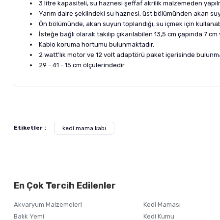
3 litre kapasiteli, su haznesi şeffaf akrilik malzemeden yapılm
Yarım daire şeklindeki su haznesi, üst bölümünden akan suy
Ön bölümünde, akan suyun toplandığı, su içmek için kullana
İsteğe bağlı olarak takılıp çıkarılabilen 13,5 cm çapında 7 c
Kablo koruma hortumu bulunmaktadır.
2 watt’lık motor ve 12 volt adaptörü paket içerisinde bulunm
29 - 41 - 15 cm ölçülerindedir.
Bu ürünün fiyat bilgisi, resim, ürün açıklamalarında ve diğer ko
Görüş ve önerileriniz için teşekkür ederiz.
Alışverişinizden 
Etiketler :
kedi mama kabı
Ürün resmi kalitesiz, bozuk veya görüntülenemiyor.
Ürün açıklamasında eksik bilgiler bulunuyor.
Ürün bilgilerinde hatalar bulunuyor.
En Çok Tercih Edilenler
Ürün fiyatı diğer sitelerden daha pahalı.
Bu ürüne benzer farklı alternatifler olmalı.
Akvaryum Malzemeleri
Kedi Maması
Balık Yemi
Kedi Kumu