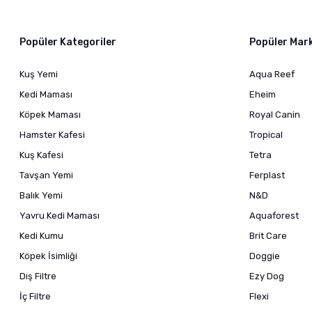
Popüler Kategoriler
Popüler Mar
Kuş Yemi
Aqua Reef
Kedi Maması
Eheim
Köpek Maması
Royal Canin
Hamster Kafesi
Tropical
Kuş Kafesi
Tetra
Tavşan Yemi
Ferplast
Balık Yemi
N&D
Yavru Kedi Maması
Aquaforest
Kedi Kumu
Brit Care
Köpek İsimliği
Doggie
Dış Filtre
Ezy Dog
İç Filtre
Flexi