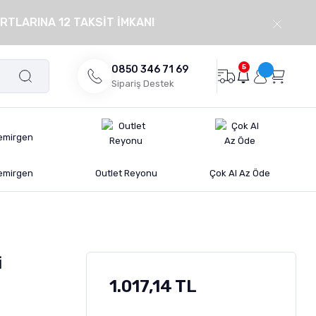
RTLARINA 12 TAKSİT İMKANI
5
0850 346 71 69
Sipariş Destek
emirgen
Outlet Reyonu
Çok Al Az Öde
i
1.017,14 TL