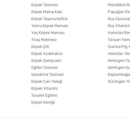
Köpek Tasması
Muhabbet K
Köpek Mama Kabı
Papağan Ka
Köpek Taşıma Kafesi
Kuş Oyunca
Yavru Köpek Maması
Kuş Vitamini
Gönder
Yaş Köpek Maması
Hamster/Kem
Tıraş Makinesi
Tavşan Yem
Köpek Çiti
Guinea Pig 
Köpek Ayakkabısı
Hamster Ye
Köpek Şampuanı
Kemirgen Ta
Eğitim Tasması
Kemirgen S
Gezdirme Tasması
Kaplumbağa
Köpek Can Yeleği
Sürüngen Y
Köpek Vitamini
Tuvalet Eğitimi
Köpek Kemiği