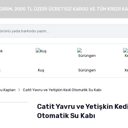
DİRİM, 2000 TL ÜZERİ ÜCRETSİZ KARGO VE TÜM KREDİ KA
k
Kuş
Sürüngen
K
u Kapları
Catit Yavru ve Yetişkin Kedi Otomatik Su Kabı
Catit Yavru ve Yetişkin Ked
Otomatik Su Kabı