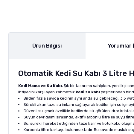
Ürün Bilgisi
Yorumlar 
Otomatik Kedi Su Kabı 3 Litre 
Kedi Mama ve Su Kabı
, Şık bir tasarıma sahipken, yenilikçi c
ihtiyacını karşılayan zahmetsiz
kedi su kabı
çeşitlerinden biridi
Birden fazla sayıda kedinin aynı anda su içebileceği, 3,5 wa
Sürekli akan taze su imkanı sağlayarak kediler için su içmeyi 
Düzenli su içmek özellikle kedilerde sık görülen idrar kristalle
Suyun devridaimi sırasında, aktif karbonlu filtre ile suyu filtr
Su, sürekli hareket ettiğinden taze kalır ve kötü koku oluşm
Karbonlu filtre kartuşu bulunmaktadır. Bu sayede musluk suyun