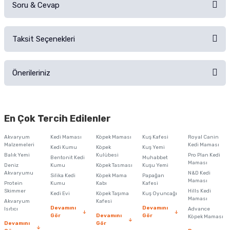
Soru & Cevap
Alışverişinizden sonra ürüne yorum yapın, alışveriş puanı kazanın!
Sorularınız için
iletişim formunu
kullanınız.
Taksit Seçenekleri
Ürün hakkında henüz soru sorulmamış.
Ürünü Satın Al ve Yorumla
Önerileriniz
Soru Sor
Bu ürünün fiyat bilgisi, resim, ürün açıklamalarında ve diğer konularda
yetersiz gördüğünüz noktaları öneri formunu kullanarak tarafımıza
En Çok Tercih Edilenler
iletebilirsiniz.
Görüş ve önerileriniz için teşekkür ederiz.
Akvaryum
Kedi Maması
Köpek Maması
Kuş Kafesi
Royal Canin
Malzemeleri
Kedi Maması
Kedi Kumu
Köpek
Kuş Yemi
Ürün resmi kalitesiz, bozuk veya görüntülenemiyor.
Balık Yemi
Kulübesi
Pro Plan Kedi
Bentonit Kedi
Muhabbet
Maması
Deniz
Kumu
Köpek Tasması
Kuşu Yemi
Ürün açıklamasında eksik bilgiler bulunuyor.
Akvaryumu
N&D Kedi
Silika Kedi
Köpek Mama
Papağan
Maması
Protein
Ürün bilgilerinde hatalar bulunuyor.
Kumu
Kabı
Kafesi
Skimmer
Hills Kedi
Kedi Evi
Köpek Taşıma
Kuş Oyuncağı
Ürün fiyatı diğer sitelerden daha pahalı.
Maması
Akvaryum
Kafesi
Devamını
Devamını
Isıtıcı
Advance
Bu ürüne benzer farklı alternatifler olmalı.
Gör
Devamını
Gör
Köpek Maması
Devamını
Gör