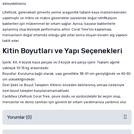
ekleyebilirsiniz.
LifeRock, geleneksel çimento yerine aragonitik tabanlı kaya malzemesinden
yapılmıştır ve mikro ve makro gözenekler sayesinde doğal nitrifikasyon
bakterileri için mükemmel bir ortam sağlar. Ayrıca, kayalar bakterilerle
aşılanmış olup biyolojik performansı artırır. Coral Tree'nin kaplaması,
mercanların doğal ortamda olduğu gibi yıllar sonra oluşan koralin alg yapısını
taklit eder.
Kitin Boyutları ve Yapı Seçenekleri
İçerik: Kit, 4 büyük kaya parçası ve 3 küçük ara parça içerir. Toplam ağırlık
yaklaşık 13-15 kg arasındadır.
Boyutlar: Kuruluma bağlı olarak, yapı genellikle 38-51 cm genişliğinde ve 45-50
cm yüksekliğindedir.
Özel Şekil ve Boyut Talepleri
:
Kitlerin önceden belirlenmiş olması nedeniyle
özel boyut talepleri karşılanamamaktadır.
CaribSea LifeRock Coral Tree, çevre dostu ve sürdürülebilir bir seçim olup,
mercanlar ve deniz canlıları için güvenli bir ortam yaratmanıza yardımcı olur.
Yorumlar (0)