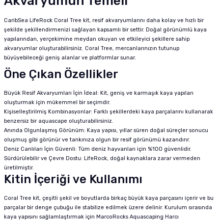
Akvaryumun Temeli
CaribSea LifeRock Coral Tree kit, resif akvaryumlarını daha kolay ve hızlı bir
şekilde şekillendirmenizi sağlayan kapsamlı bir settir. Doğal görünümlü kaya
yapılarından, yerçekimine meydan okuyan ve etkileyici şekillere sahip
akvaryumlar oluşturabilirsiniz. Coral Tree, mercanlarınızın tutunup
büyüyebileceği geniş alanlar ve platformlar sunar.
Öne Çıkan Özellikler
Büyük Resif Akvaryumları İçin İdeal: Kit, geniş ve karmaşık kaya yapıları
oluşturmak için mükemmel bir seçimdir.
Kişiselleştirilmiş Kombinasyonlar: Farklı şekillerdeki kaya parçalarını kullanarak
benzersiz bir aquascape oluşturabilirsiniz.
Anında Olgunlaşmış Görünüm: Kaya yapısı, yıllar süren doğal süreçler sonucu
oluşmuş gibi görünür ve tankınıza olgun bir resif görünümü kazandırır.
Deniz Canlıları İçin Güvenli: Tüm deniz hayvanları için %100 güvenlidir.
Sürdürülebilir ve Çevre Dostu: LifeRock, doğal kaynaklara zarar vermeden
üretilmiştir.
Kitin İçeriği ve Kullanımı
Coral Tree kit, çeşitli şekil ve boyutlarda birkaç büyük kaya parçasını içerir ve bu
parçalar bir denge çubuğu ile stabilize edilmek üzere delinir. Kurulum sırasında
kaya yapısını sağlamlaştırmak için MarcoRocks Aquascaping Harcı