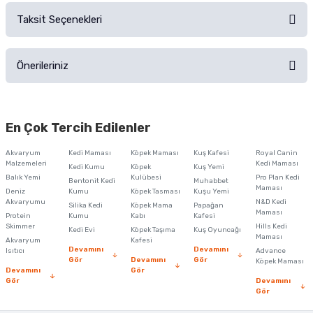
Taksit Seçenekleri
Ürün hakkında henüz soru sorulmamış.
Ürünü Satın Al ve Yorumla
Önerileriniz
Soru Sor
Bu ürünün fiyat bilgisi, resim, ürün açıklamalarında ve diğer konularda
yetersiz gördüğünüz noktaları öneri formunu kullanarak tarafımıza
En Çok Tercih Edilenler
iletebilirsiniz.
Görüş ve önerileriniz için teşekkür ederiz.
Akvaryum
Kedi Maması
Köpek Maması
Kuş Kafesi
Royal Canin
Malzemeleri
Kedi Maması
Kedi Kumu
Köpek
Kuş Yemi
Ürün resmi kalitesiz, bozuk veya görüntülenemiyor.
Balık Yemi
Kulübesi
Pro Plan Kedi
Bentonit Kedi
Muhabbet
Maması
Deniz
Kumu
Köpek Tasması
Kuşu Yemi
Ürün açıklamasında eksik bilgiler bulunuyor.
Akvaryumu
N&D Kedi
Silika Kedi
Köpek Mama
Papağan
Maması
Protein
Ürün bilgilerinde hatalar bulunuyor.
Kumu
Kabı
Kafesi
Skimmer
Hills Kedi
Kedi Evi
Köpek Taşıma
Kuş Oyuncağı
Ürün fiyatı diğer sitelerden daha pahalı.
Maması
Akvaryum
Kafesi
Devamını
Devamını
Isıtıcı
Advance
Bu ürüne benzer farklı alternatifler olmalı.
Gör
Devamını
Gör
Köpek Maması
Devamını
Gör
Gör
Devamını
Gör