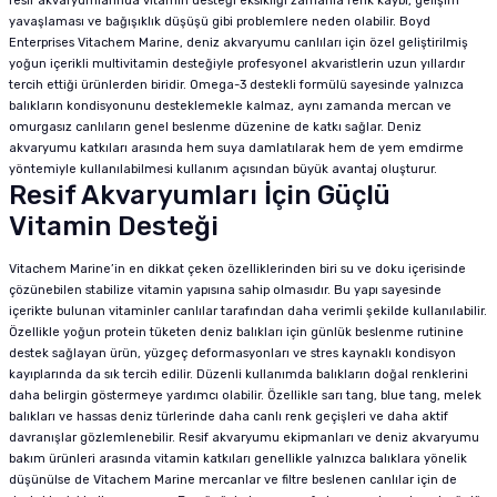
resif akvaryumlarında vitamin desteği eksikliği zamanla renk kaybı, gelişim
yavaşlaması ve bağışıklık düşüşü gibi problemlere neden olabilir. Boyd
Enterprises Vitachem Marine, deniz akvaryumu canlıları için özel geliştirilmiş
yoğun içerikli multivitamin desteğiyle profesyonel akvaristlerin uzun yıllardır
tercih ettiği ürünlerden biridir. Omega-3 destekli formülü sayesinde yalnızca
balıkların kondisyonunu desteklemekle kalmaz, aynı zamanda mercan ve
omurgasız canlıların genel beslenme düzenine de katkı sağlar. Deniz
akvaryumu katkıları arasında hem suya damlatılarak hem de yem emdirme
yöntemiyle kullanılabilmesi kullanım açısından büyük avantaj oluşturur.
Resif Akvaryumları İçin Güçlü
Vitamin Desteği
Vitachem Marine’in en dikkat çeken özelliklerinden biri su ve doku içerisinde
çözünebilen stabilize vitamin yapısına sahip olmasıdır. Bu yapı sayesinde
içerikte bulunan vitaminler canlılar tarafından daha verimli şekilde kullanılabilir.
Özellikle yoğun protein tüketen deniz balıkları için günlük beslenme rutinine
destek sağlayan ürün, yüzgeç deformasyonları ve stres kaynaklı kondisyon
kayıplarında da sık tercih edilir. Düzenli kullanımda balıkların doğal renklerini
daha belirgin göstermeye yardımcı olabilir. Özellikle sarı tang, blue tang, melek
balıkları ve hassas deniz türlerinde daha canlı renk geçişleri ve daha aktif
davranışlar gözlemlenebilir. Resif akvaryumu ekipmanları ve deniz akvaryumu
bakım ürünleri arasında vitamin katkıları genellikle yalnızca balıklara yönelik
düşünülse de Vitachem Marine mercanlar ve filtre beslenen canlılar için de