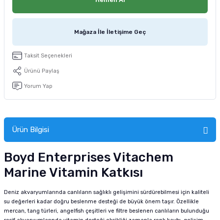
tucu
Sepeti
 Fırçası
Sump Filtre Malzemesi
Pro Plan Kedi Maması
Mağaza İle İletişime Geç
Pond Ürünleri
 Güvenlik Ürünleri
Akvaryum Ozon ve UV Ürünleri
Purina Kedi Maması
manları
akım Ürünleri
Taksit Seçenekleri
Royal Canin Kedi Maması
Ürünü Paylaş
lik ve Bakım Ürünleri
Yorum Yap
uluk
 - Akvaryum Kumu
Ürün Bilgisi
 Parçaları
Boyd Enterprises Vitachem
Marine Vitamin Katkısı
e Malzemesi
Deniz akvaryumlarında canlıların sağlıklı gelişimini sürdürebilmesi için kaliteli
su değerleri kadar doğru beslenme desteği de büyük önem taşır. Özellikle
mercan, tang türleri, angelfish çeşitleri ve filtre beslenen canlıların bulunduğu