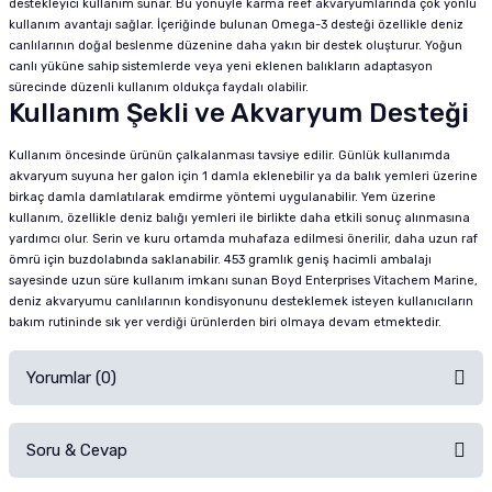
destekleyici kullanım sunar. Bu yönüyle karma reef akvaryumlarında çok yönlü
kullanım avantajı sağlar. İçeriğinde bulunan Omega-3 desteği özellikle deniz
canlılarının doğal beslenme düzenine daha yakın bir destek oluşturur. Yoğun
canlı yüküne sahip sistemlerde veya yeni eklenen balıkların adaptasyon
sürecinde düzenli kullanım oldukça faydalı olabilir.
Kullanım Şekli ve Akvaryum Desteği
Kullanım öncesinde ürünün çalkalanması tavsiye edilir. Günlük kullanımda
akvaryum suyuna her galon için 1 damla eklenebilir ya da balık yemleri üzerine
birkaç damla damlatılarak emdirme yöntemi uygulanabilir. Yem üzerine
kullanım, özellikle deniz balığı yemleri ile birlikte daha etkili sonuç alınmasına
yardımcı olur. Serin ve kuru ortamda muhafaza edilmesi önerilir, daha uzun raf
ömrü için buzdolabında saklanabilir. 453 gramlık geniş hacimli ambalajı
sayesinde uzun süre kullanım imkanı sunan Boyd Enterprises Vitachem Marine,
deniz akvaryumu canlılarının kondisyonunu desteklemek isteyen kullanıcıların
bakım rutininde sık yer verdiği ürünlerden biri olmaya devam etmektedir.
Yorumlar (0)
Soru & Cevap
Alışverişinizden sonra ürüne yorum yapın, alışveriş puanı kazanın!
Sorularınız için
iletişim formunu
kullanınız.