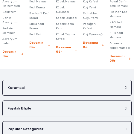
Akvaryum
Kedi Maması
Köpek Maması
Kuş Kafesi
Royal Canin
Malzemeleri
Kedi Maması
Kedi Kumu
Köpek
Kuş Yemi
Ürün resmi kalitesiz, bozuk veya görüntülenemiyor.
Balık Yemi
Kulübesi
Pro Plan Kedi
Bentonit Kedi
Muhabbet
Maması
Deniz
Kumu
Köpek Tasması
Kuşu Yemi
Ürün açıklamasında eksik bilgiler bulunuyor.
Akvaryumu
N&D Kedi
Silika Kedi
Köpek Mama
Papağan
Maması
Protein
Ürün bilgilerinde hatalar bulunuyor.
Kumu
Kabı
Kafesi
Skimmer
Hills Kedi
Kedi Evi
Köpek Taşıma
Kuş Oyuncağı
Ürün fiyatı diğer sitelerden daha pahalı.
Maması
Akvaryum
Kafesi
Devamını
Devamını
Isıtıcı
Advance
Bu ürüne benzer farklı alternatifler olmalı.
Gör
Devamını
Gör
Köpek Maması
Devamını
Gör
Gör
Devamını
Gör
Gönder
Kurumsal
Faydalı Bilgiler
Popüler Kategoriler