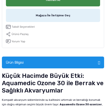
tucu
Sepeti
 Fırçası
Sump Filtre Malzemesi
Pro Plan Kedi Maması
Mağaza İle İletişime Geç
Pond Ürünleri
 Güvenlik Ürünleri
Akvaryum Ozon ve UV Ürünleri
Purina Kedi Maması
manları
akım Ürünleri
Taksit Seçenekleri
Royal Canin Kedi Maması
Ürünü Paylaş
lik ve Bakım Ürünleri
Yorum Yap
uluk
 - Akvaryum Kumu
Ürün Bilgisi
 Parçaları
Küçük Hacimde Büyük Etki:
Aquamedic Ozone 30 ile Berrak ve
e Malzemesi
Sağlıklı Akvaryumlar
Kompakt akvaryum sistemlerinde su kalitesini artırmak ve berraklığı korumak
için doğru ekipman seçimi büyük önem taşır.
Aquamedic Ozone 30 ozonizer
,