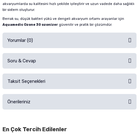
akvaryumlarda su kalitesini hızlı şekilde iyileştirir ve uzun vadede daha sağlıklı
bir sistem oluşturur.
Berrak su, düşük bakteri yükü ve dengeli akvaryum ortamı arayanlar için
Aquamedic Ozone 30 ozonizer
güvenilir ve pratik bir çözümdür.
Yorumlar (0)
Soru & Cevap
Alışverişinizden sonra ürüne yorum yapın, alışveriş puanı kazanın!
Sorularınız için
iletişim formunu
kullanınız.
Taksit Seçenekleri
Ürün hakkında henüz soru sorulmamış.
Ürünü Satın Al ve Yorumla
Önerileriniz
Soru Sor
Bu ürünün fiyat bilgisi, resim, ürün açıklamalarında ve diğer konularda
yetersiz gördüğünüz noktaları öneri formunu kullanarak tarafımıza
En Çok Tercih Edilenler
iletebilirsiniz.
Görüş ve önerileriniz için teşekkür ederiz.