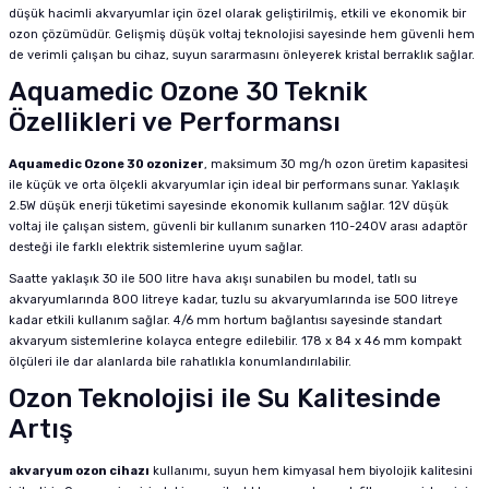
düşük hacimli akvaryumlar için özel olarak geliştirilmiş, etkili ve ekonomik bir
ozon çözümüdür. Gelişmiş düşük voltaj teknolojisi sayesinde hem güvenli hem
de verimli çalışan bu cihaz, suyun sararmasını önleyerek kristal berraklık sağlar.
Aquamedic Ozone 30 Teknik
Özellikleri ve Performansı
Aquamedic Ozone 30 ozonizer
, maksimum 30 mg/h ozon üretim kapasitesi
ile küçük ve orta ölçekli akvaryumlar için ideal bir performans sunar. Yaklaşık
2.5W düşük enerji tüketimi sayesinde ekonomik kullanım sağlar. 12V düşük
voltaj ile çalışan sistem, güvenli bir kullanım sunarken 110-240V arası adaptör
desteği ile farklı elektrik sistemlerine uyum sağlar.
Saatte yaklaşık 30 ile 500 litre hava akışı sunabilen bu model, tatlı su
akvaryumlarında 800 litreye kadar, tuzlu su akvaryumlarında ise 500 litreye
kadar etkili kullanım sağlar. 4/6 mm hortum bağlantısı sayesinde standart
akvaryum sistemlerine kolayca entegre edilebilir. 178 x 84 x 46 mm kompakt
ölçüleri ile dar alanlarda bile rahatlıkla konumlandırılabilir.
Ozon Teknolojisi ile Su Kalitesinde
Artış
akvaryum ozon cihazı
kullanımı, suyun hem kimyasal hem biyolojik kalitesini