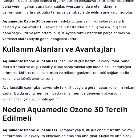
iyileştirir. Ozon, su içerisindeki organik atıkları parçalayarak filtrasyon sisteminin
daha verimli çalışmasına katkı sağlar. Aynı zamanda protein skimmer
performansını artırarak daha temiz ve berrak su elde edilmesine yardımcı olur.
Aquamedic Ozone 30 ozonizer
, redoks potansiyelini yükselterek zararlı
bakteri yükünü azaltır. Bu sayede balık hastalıklarının oluşma riski düşer ve
daha sağlıklı bir yaşam ortamı oluşur. Ayrıca toksik nitritlerin parçalanmasına
yardımcı olarak suyun genel dengesini korur.
Kullanım Alanları ve Avantajları
Aquamedic Ozone 30 ozonizer
, özellikle küçük hacimli akvaryumlar, nano
reef sistemler ve düşük balık yüküne sahip tanklar için idealdir. Su berraklığını
artırması, kötü kokuları azaltması ve mikroorganizma kontrolü sağlaması ile
kullanıcıya büyük avantaj sunar.
Ayarlanabilir ozon çıkışı sayesinde farklı ihtiyaçlara göre hassas kullanım imkanı
sağlar. Bu da ürünü hem yeni başlayanlar hem de deneyimli akvaryum
kullanıcıları için uygun hale getirir.
Neden Aquamedic Ozone 30 Tercih
Edilmeli
Aquamedic Ozone 30 ozonizer
, kompakt yapısı, düşük enerji tüketimi ve etkili
performansı ile akvaryum ekipmanları arasında öne çıkar. Küçük ve orta ölçekli