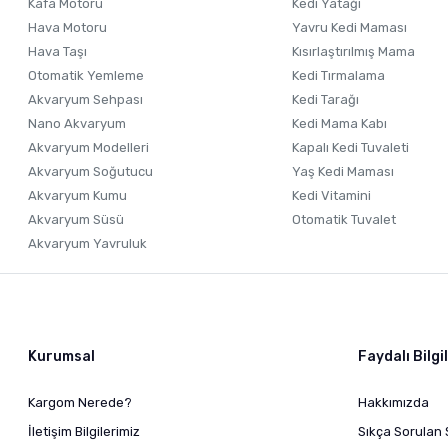
Kafa Motoru
Kedi Yatağı
Hava Motoru
Yavru Kedi Maması
Hava Taşı
Kısırlaştırılmış Mama
Otomatik Yemleme
Kedi Tırmalama
Akvaryum Sehpası
Kedi Tarağı
Nano Akvaryum
Kedi Mama Kabı
Akvaryum Modelleri
Kapalı Kedi Tuvaleti
Akvaryum Soğutucu
Yaş Kedi Maması
Akvaryum Kumu
Kedi Vitamini
Akvaryum Süsü
Otomatik Tuvalet
Akvaryum Yavruluk
Kurumsal
Faydalı Bilgi
Kargom Nerede?
Hakkımızda
İletişim Bilgilerimiz
Sıkça Sorulan 