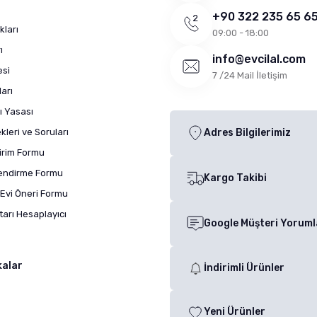
+90 322 235 65 6
kları
09:00 - 18:00
ı
info@evcilal.com
esi
7 /24 Mail İletişim
arı
ı Yasası
leri ve Soruları
Adres Bilgilerimiz
dirim Formu
lendirme Formu
Kargo Takibi
Evi Öneri Formu
arı Hesaplayıcı
Google Müşteri Yoruml
kalar
İndirimli Ürünler
Yeni Ürünler