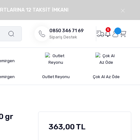
RTLARINA 12 TAKSİT İMKANI
5
0850 346 71 69
Sipariş Destek
emirgen
Outlet Reyonu
Çok Al Az Öde
0 gr
363,00 TL