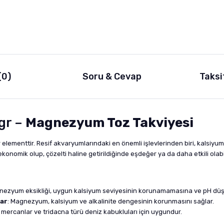
(0)
Soru & Cevap
Taksi
gr –
Magnezyum Toz Takviyesi
lementtir. Resif akvaryumlarındaki en önemli işlevlerinden biri, kalsiyum
onomik olup, çözelti haline getirildiğinde eşdeğer ya da daha etkili olabil
nezyum eksikliği, uygun kalsiyum seviyesinin korunamamasına ve pH düşü
nar
: Magnezyum, kalsiyum ve alkalinite dengesinin korunmasını sağlar.
mercanlar ve tridacna türü deniz kabukluları için uygundur.