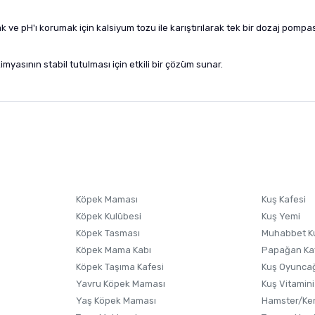
ve pH'ı korumak için kalsiyum tozu ile karıştırılarak tek bir dozaj pompas
myasının stabil tutulması için etkili bir çözüm sunar.
nularda yetersiz gördüğünüz noktaları öneri formunu kullanarak tarafımıza i
sonra ürüne yorum yapın, alışveriş puanı kazanın! Sorularınız için
Ürün hakkında henüz soru sorulmamış.
iletişim
Ürünü Satın Al ve Yorumla
Soru Sor
Köpek Maması
Kuş Kafesi
Köpek Kulübesi
Kuş Yemi
Köpek Tasması
Muhabbet K
Köpek Mama Kabı
Papağan Ka
Köpek Taşıma Kafesi
Kuş Oyunca
Yavru Köpek Maması
Kuş Vitamini
Yaş Köpek Maması
Hamster/Kem