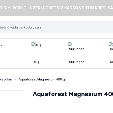
DİRİM, 2000 TL ÜZERİ ÜCRETSİZ KARGO VE TÜM KREDİ KA
k
Kuş
Sürüngen
K
atkıları
Aquaforest Magnesium 400 gr
Aquaforest Magnesium 40