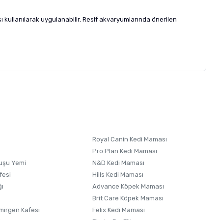
ı kullanılarak uygulanabilir. Resif akvaryumlarında önerilen
letebilirsiniz.
 formunu
kullanınız.
Royal Canin Kedi Maması
Pro Plan Kedi Maması
uşu Yemi
N&D Kedi Maması
fesi
Hills Kedi Maması
ğı
Advance Köpek Maması
Brit Care Köpek Maması
irgen Kafesi
Felix Kedi Maması