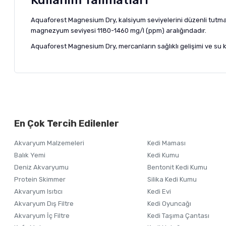
Kullanım Talimatları
Aquaforest Magnesium Dry, kalsiyum seviyelerini düzenli tutmak 
magnezyum seviyesi 1180-1460 mg/l (ppm) aralığındadır.
Aquaforest Magnesium Dry, mercanların sağlıklı gelişimi ve su ki
Bu ürünün fiyat bilgisi, resim, ürün açıklamalarında ve diğer ko
Görüş ve önerileriniz için teşekkür ederiz.
Alışverişinizden 
En Çok Tercih Edilenler
Ürün resmi kalitesiz, bozuk veya görüntülenemiyor.
Akvaryum Malzemeleri
Kedi Maması
Ürün açıklamasında eksik bilgiler bulunuyor.
Balık Yemi
Kedi Kumu
Ürün bilgilerinde hatalar bulunuyor.
Deniz Akvaryumu
Bentonit Kedi Kumu
Ürün fiyatı diğer sitelerden daha pahalı.
Protein Skimmer
Silika Kedi Kumu
Akvaryum Isıtıcı
Kedi Evi
Bu ürüne benzer farklı alternatifler olmalı.
Akvaryum Dış Filtre
Kedi Oyuncağı
Akvaryum İç Filtre
Kedi Taşıma Çantası