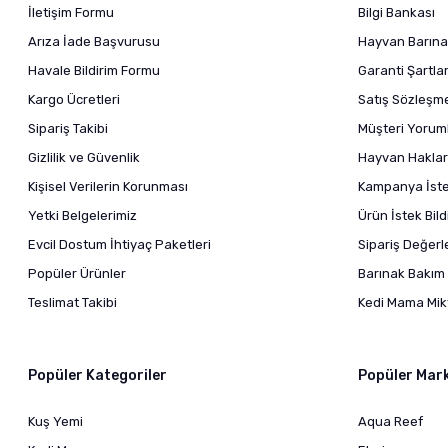
İletişim Formu
Bilgi Bankası
Arıza İade Başvurusu
Hayvan Barına
Havale Bildirim Formu
Garanti Şartlar
Kargo Ücretleri
Satış Sözleşm
Sipariş Takibi
Müşteri Yoruml
Gizlilik ve Güvenlik
Hayvan Haklar
Kişisel Verilerin Korunması
Kampanya İstek
Yetki Belgelerimiz
Ürün İstek Bil
Evcil Dostum İhtiyaç Paketleri
Sipariş Değer
Popüler Ürünler
Barınak Bakım 
Teslimat Takibi
Kedi Mama Mikt
Popüler Kategoriler
Popüler Mar
Kuş Yemi
Aqua Reef