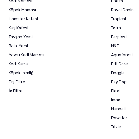
Kedi Maması
Eheim
Köpek Maması
Royal Canin
Hamster Kafesi
Tropical
Kuş Kafesi
Tetra
Tavşan Yemi
Ferplast
Balık Yemi
N&D
Yavru Kedi Maması
Aquaforest
Kedi Kumu
Brit Care
Köpek İsimliği
Doggie
Dış Filtre
Ezy Dog
İç Filtre
Flexi
Imac
Nunbell
Pawstar
Trixie