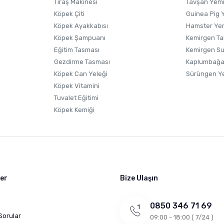
Tıraş Makinesi
Tavşan Yem
Köpek Çiti
Guinea Pig 
Köpek Ayakkabısı
Hamster Ye
Gönder
Köpek Şampuanı
Kemirgen Ta
Eğitim Tasması
Kemirgen S
Gezdirme Tasması
Kaplumbağa
Köpek Can Yeleği
Sürüngen Y
Köpek Vitamini
Tuvalet Eğitimi
Köpek Kemiği
ler
Bize Ulaşın
0850 346 71 69
Sorular
09:00 - 18:00 ( 7/24 )