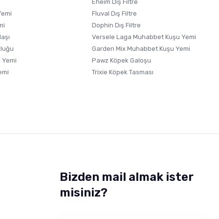
i
Eheim Dış Filtre
Yemi
Fluval Dış Filtre
mi
Dophin Dış Filtre
laşı
Versele Laga Muhabbet Kuşu Yemi
uluğu
Garden Mix Muhabbet Kuşu Yemi
 Yemi
Pawz Köpek Galoşu
emi
Trixie Köpek Tasması
Bizden mail almak ister
misiniz?