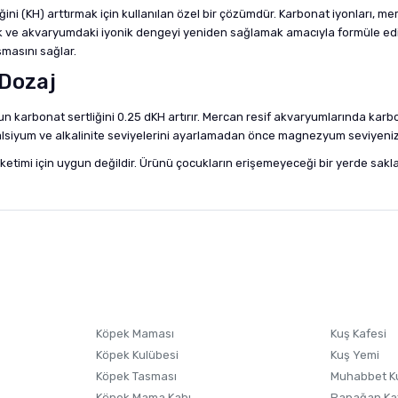
i (KH) arttırmak için kullanılan özel bir çözümdür. Karbonat iyonları, merc
mek ve akvaryumdaki iyonik dengeyi yeniden sağlamak amacıyla formüle edil
masını sağlar.
 Dozaj
yun karbonat sertliğini 0.25 dKH artırır. Mercan resif akvaryumlarında karb
alsiyum ve alkalinite seviyelerini ayarlamadan önce magnezyum seviyenizi
ketimi için uygun değildir. Ürünü çocukların erişemeyeceği bir yerde sakla
nularda yetersiz gördüğünüz noktaları öneri formunu kullanarak tarafımıza i
sonra ürüne yorum yapın, alışveriş puanı kazanın! Sorularınız için
Ürün hakkında henüz soru sorulmamış.
iletişim
Ürünü Satın Al ve Yorumla
Soru Sor
Köpek Maması
Kuş Kafesi
Köpek Kulübesi
Kuş Yemi
Köpek Tasması
Muhabbet K
Köpek Mama Kabı
Papağan Ka