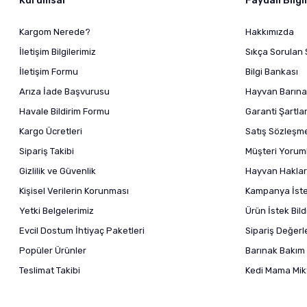
Kurumsal
Faydalı Bilgi
Kargom Nerede?
Hakkımızda
İletişim Bilgilerimiz
Sıkça Sorulan 
İletişim Formu
Bilgi Bankası
Arıza İade Başvurusu
Hayvan Barına
Havale Bildirim Formu
Garanti Şartlar
Kargo Ücretleri
Satış Sözleşm
Sipariş Takibi
Müşteri Yoruml
Gizlilik ve Güvenlik
Hayvan Haklar
Kişisel Verilerin Korunması
Kampanya İstek
Yetki Belgelerimiz
Ürün İstek Bil
Evcil Dostum İhtiyaç Paketleri
Sipariş Değer
Popüler Ürünler
Barınak Bakım 
Teslimat Takibi
Kedi Mama Mikt