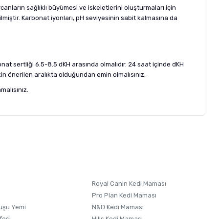
anların sağlıklı büyümesi ve iskeletlerini oluşturmaları için
miştir. Karbonat iyonları, pH seviyesinin sabit kalmasına da
onat sertliği 6.5-8.5 dKH arasında olmalıdır. 24 saat içinde dKH
n önerilen aralıkta olduğundan emin olmalısınız.
malısınız.
letebilirsiniz.
 formunu
kullanınız.
Royal Canin Kedi Maması
Pro Plan Kedi Maması
uşu Yemi
N&D Kedi Maması
fesi
Hills Kedi Maması