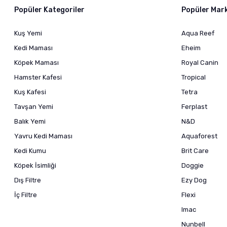
Popüler Kategoriler
Popüler Mar
Kuş Yemi
Aqua Reef
Kedi Maması
Eheim
Köpek Maması
Royal Canin
Hamster Kafesi
Tropical
Kuş Kafesi
Tetra
Tavşan Yemi
Ferplast
Balık Yemi
N&D
Yavru Kedi Maması
Aquaforest
Kedi Kumu
Brit Care
Köpek İsimliği
Doggie
Dış Filtre
Ezy Dog
İç Filtre
Flexi
Imac
Nunbell