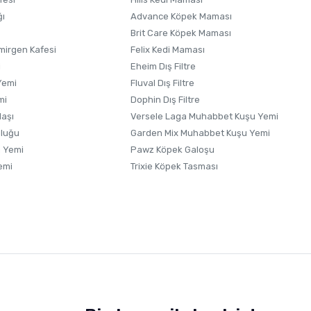
ğı
Advance Köpek Maması
Brit Care Köpek Maması
irgen Kafesi
Felix Kedi Maması
i
Eheim Dış Filtre
Yemi
Fluval Dış Filtre
mi
Dophin Dış Filtre
laşı
Versele Laga Muhabbet Kuşu Yemi
uluğu
Garden Mix Muhabbet Kuşu Yemi
 Yemi
Pawz Köpek Galoşu
emi
Trixie Köpek Tasması