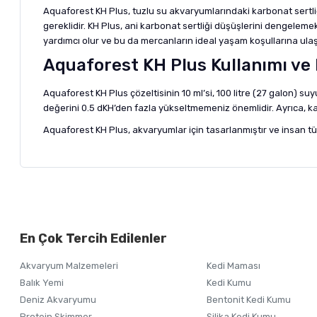
Aquaforest KH Plus, tuzlu su akvaryumlarındaki karbonat sertliğin
gereklidir. KH Plus, ani karbonat sertliği düşüşlerini dengele
yardımcı olur ve bu da mercanların ideal yaşam koşullarına ulaş
Aquaforest KH Plus Kullanımı ve
Aquaforest KH Plus çözeltisinin 10 ml’si, 100 litre (27 galon) su
değerini 0.5 dKH’den fazla yükseltmemeniz önemlidir. Ayrıca, k
Aquaforest KH Plus, akvaryumlar için tasarlanmıştır ve insan tü
Bu ürünün fiyat bilgisi, resim, ürün açıklamalarında ve diğer ko
Görüş ve önerileriniz için teşekkür ederiz.
Alışverişinizden 
En Çok Tercih Edilenler
Ürün resmi kalitesiz, bozuk veya görüntülenemiyor.
Akvaryum Malzemeleri
Kedi Maması
Ürün açıklamasında eksik bilgiler bulunuyor.
Balık Yemi
Kedi Kumu
Ürün bilgilerinde hatalar bulunuyor.
Deniz Akvaryumu
Bentonit Kedi Kumu
Ürün fiyatı diğer sitelerden daha pahalı.
Protein Skimmer
Silika Kedi Kumu