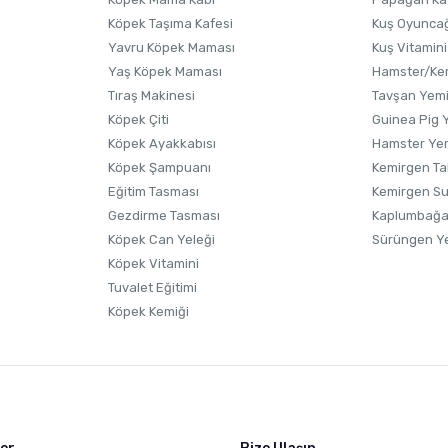
Köpek Taşıma Kafesi
Kuş Oyunca
Yavru Köpek Maması
Kuş Vitamini
Yaş Köpek Maması
Hamster/Kem
Tıraş Makinesi
Tavşan Yem
Köpek Çiti
Guinea Pig 
Köpek Ayakkabısı
Hamster Ye
Gönder
Köpek Şampuanı
Kemirgen Ta
Eğitim Tasması
Kemirgen S
Gezdirme Tasması
Kaplumbağa
Köpek Can Yeleği
Sürüngen Y
Köpek Vitamini
Tuvalet Eğitimi
Köpek Kemiği