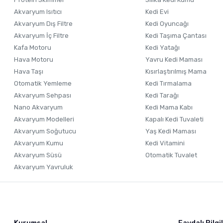
Akvaryum Isıtıcı
Kedi Evi
Bu ürüne benzer farklı alternatifler olmalı.
Akvaryum Dış Filtre
Kedi Oyuncağı
Akvaryum İç Filtre
Kedi Taşıma Çantası
Kafa Motoru
Kedi Yatağı
Hava Motoru
Yavru Kedi Maması
Hava Taşı
Kısırlaştırılmış Mama
Otomatik Yemleme
Kedi Tırmalama
Akvaryum Sehpası
Kedi Tarağı
Nano Akvaryum
Kedi Mama Kabı
Akvaryum Modelleri
Kapalı Kedi Tuvaleti
Akvaryum Soğutucu
Yaş Kedi Maması
Akvaryum Kumu
Kedi Vitamini
Akvaryum Süsü
Otomatik Tuvalet
Akvaryum Yavruluk