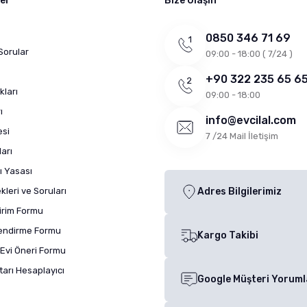
ler
Bize Ulaşın
0850 346 71 69
Sorular
09:00 - 18:00 ( 7/24 )
+90 322 235 65 6
kları
09:00 - 18:00
ı
info@evcilal.com
esi
7 /24 Mail İletişim
arı
ı Yasası
leri ve Soruları
Adres Bilgilerimiz
dirim Formu
lendirme Formu
Kargo Takibi
Evi Öneri Formu
arı Hesaplayıcı
Google Müşteri Yoruml