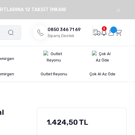
RTLARINA 12 TAKSİT İMKANI
5
0850 346 71 69
Sipariş Destek
emirgen
Outlet Reyonu
Çok Al Az Öde
ml
1.424,50 TL