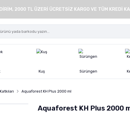
DİRİM, 2000 TL ÜZERİ ÜCRETSİZ KARGO VE TÜM KREDİ KA
k
Kuş
Sürüngen
K
atkıları
Aquaforest KH Plus 2000 ml
Aquaforest KH Plus 2000 