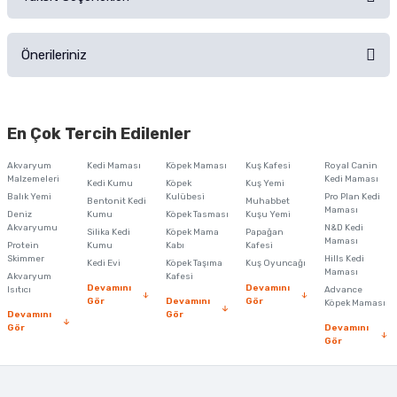
Ürün hakkında henüz soru sorulmamış.
Ürünü Satın Al ve Yorumla
Önerileriniz
Soru Sor
Bu ürünün fiyat bilgisi, resim, ürün açıklamalarında ve diğer konularda
yetersiz gördüğünüz noktaları öneri formunu kullanarak tarafımıza
En Çok Tercih Edilenler
iletebilirsiniz.
Görüş ve önerileriniz için teşekkür ederiz.
Akvaryum
Kedi Maması
Köpek Maması
Kuş Kafesi
Royal Canin
Malzemeleri
Kedi Maması
Kedi Kumu
Köpek
Kuş Yemi
Ürün resmi kalitesiz, bozuk veya görüntülenemiyor.
Balık Yemi
Kulübesi
Pro Plan Kedi
Bentonit Kedi
Muhabbet
Maması
Deniz
Kumu
Köpek Tasması
Kuşu Yemi
Ürün açıklamasında eksik bilgiler bulunuyor.
Akvaryumu
N&D Kedi
Silika Kedi
Köpek Mama
Papağan
Maması
Protein
Ürün bilgilerinde hatalar bulunuyor.
Kumu
Kabı
Kafesi
Skimmer
Hills Kedi
Kedi Evi
Köpek Taşıma
Kuş Oyuncağı
Ürün fiyatı diğer sitelerden daha pahalı.
Maması
Akvaryum
Kafesi
Devamını
Devamını
Isıtıcı
Advance
Bu ürüne benzer farklı alternatifler olmalı.
Gör
Devamını
Gör
Köpek Maması
Devamını
Gör
Gör
Devamını
Gör