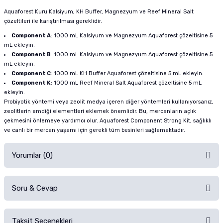
Aquaforest Kuru Kalsiyum, KH Buffer, Magnezyum ve Reef Mineral Salt
çözeltileri ile karıştırılması gereklidir.
Component A
: 1000 mL Kalsiyum ve Magnezyum Aquaforest çözeltisine 5
mL ekleyin.
Component B
: 1000 mL Kalsiyum ve Magnezyum Aquaforest çözeltisine 5
mL ekleyin.
Component C
: 1000 mL KH Buffer Aquaforest çözeltisine 5 mL ekleyin.
Component K
: 1000 mL Reef Mineral Salt Aquaforest çözeltisine 5 mL
ekleyin.
Probiyotik yöntemi veya zeolit medya içeren diğer yöntemleri kullanıyorsanız,
zeolitlerin emdiği elementleri eklemek önemlidir. Bu, mercanların açlık
çekmesini önlemeye yardımcı olur. Aquaforest Component Strong Kit, sağlıklı
ve canlı bir mercan yaşamı için gerekli tüm besinleri sağlamaktadır.
Yorumlar (0)
Soru & Cevap
Alışverişinizden sonra ürüne yorum yapın, alışveriş puanı kazanın!
Sorularınız için
iletişim formunu
kullanınız.
Taksit Seçenekleri