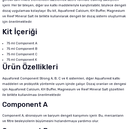
içerir. Her bir bileşen, diğer sıvı katkı maddeleriyle karıştırılabilir, böylece dengeli
dozaj uygulaması kolaylaşır. Bu kit, Aquaforest Calcium, KH Buffer, Magnesium
ve Reef Mineral Salt ile birlikte kullanılarak dengeli bir dozaj sistemi oluşturmak
için önerilmektedir.
Kit İçeriği
75 ml Component A
75 ml Component B
75 ml Component C
75 ml Component K
Ürün Özellikleri
Aquaforest Component Strong A, B, C ve K sistemleri, diğer Aquaforest katkı
maddeleri ve probiyotik yöntemle uyum içinde çalışır. Dozaj oranları ve dengesi
için Aquaforest Calcium, KH Buffer, Magnesium ve Reef Mineral Salt çözeltileri
ile birlikte kullanılması önerilmektedir.
Component A
Component A, stronsiyum ve baryum dengeli karışımını içerir. Bu, mercanların
ve filtre besleyicilerin büyümesini hızlandırmaya yardımcı olur.