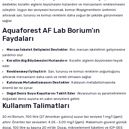
destekler, korallin alglerin büyümesini hızlandırır ve mercanların renklenmesini
iyileştirir. Uygun bor seviyesini korumak, kırmızı fitopigmentlerin üretimini
artırarak sarı, turuncu ve kırmızı renklerin daha yoğun bir şekilde görünmesini
sağlar.
Aquaforest AF Lab Borium’ın
Faydaları
Mercan İskelet Gelişimini Destekler
: Bor, mercan iskeletinin gelişmesine
yardımcı olur.
Korallin Alg Büyümesini Hızlandırır
: Korallin alglerin büyümesini teşvik
eder.
Renklenmeyi İyileştirir
: Sarı, turuncu ve kırmızı renklerin yoğunluğunu
artırarak mercanların daha canlı ve renkli olmasını sağlar.
Kalsiyum Metabolizmasını Destekler
: Kalsiyum metabolizmasında
önemli bir rol oynar.
Doğal Deniz Suyu Koşullarını Taklit Eder
: Akvaryumun su parametrelerini
doğadaki deniz suyuna en yakın seviyelere getirir.
Kullanım Talimatları
20 ml Borium, 100 litre (27 Amerikan galonu) suyun bor seviyesi 1 mg/l (ppm)
artırır. Önerilen bor seviyeleri: 4.05 – 5.00 mg/l (ppm). Maksimum güvenli günlük
dozaj, 100 litre su başına 20 ml’dir. Dozaj, mikroelement tüketimi ve ICP-OES