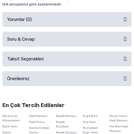
test sonuçlarına göre ayarlanmalıdır.
Yorumlar (0)
Soru & Cevap
Alışverişinizden sonra ürüne yorum yapın, alışveriş puanı kazanın!
Sorularınız için
iletişim formunu
kullanınız.
Taksit Seçenekleri
Ürün hakkında henüz soru sorulmamış.
Ürünü Satın Al ve Yorumla
Önerileriniz
Soru Sor
Bu ürünün fiyat bilgisi, resim, ürün açıklamalarında ve diğer konularda
yetersiz gördüğünüz noktaları öneri formunu kullanarak tarafımıza
En Çok Tercih Edilenler
iletebilirsiniz.
Görüş ve önerileriniz için teşekkür ederiz.
Akvaryum
Kedi Maması
Köpek Maması
Kuş Kafesi
Royal Canin
Malzemeleri
Kedi Maması
Kedi Kumu
Köpek
Kuş Yemi
Ürün resmi kalitesiz, bozuk veya görüntülenemiyor.
Balık Yemi
Kulübesi
Pro Plan Kedi
Bentonit Kedi
Muhabbet
Maması
Deniz
Kumu
Köpek Tasması
Kuşu Yemi