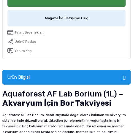
tucu
Sepeti
 Fırçası
Sump Filtre Malzemesi
Pro Plan Kedi Maması
Mağaza İle İletişime Geç
Pond Ürünleri
 Güvenlik Ürünleri
Akvaryum Ozon ve UV Ürünleri
Purina Kedi Maması
Taksit Seçenekleri
manları
akım Ürünleri
Royal Canin Kedi Maması
Ürünü Paylaş
lik ve Bakım Ürünleri
Yorum Yap
uluk
Ürün Bilgisi
 - Akvaryum Kumu
Aquaforest AF Lab Borium (1L) –
 Parçaları
Akvaryum İçin Bor Takviyesi
e Malzemesi
Aquaforest AF Lab Borium, deniz suyunda doğal olarak bulunan ve akvaryum
sistemlerinde düzenli olarak tüketilen bor elementinin yoğunlaştırılmış bir
takviyesidir. Bor, kalsiyum metabolizmasında önemli bir rol oynar ve mercan
akvaryumlarında birçok fayda sağlar. Borium, mercan iskeleti gelişimini