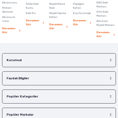
Ürün açıklamasında eksik bilgiler bulunuyor.
Akvaryumu
N&D Kedi
Silika Kedi
Köpek Mama
Papağan
Maması
Protein
Ürün bilgilerinde hatalar bulunuyor.
Kumu
Kabı
Kafesi
Skimmer
Hills Kedi
Kedi Evi
Köpek Taşıma
Kuş Oyuncağı
Ürün fiyatı diğer sitelerden daha pahalı.
Maması
Akvaryum
Kafesi
Devamını
Devamını
Isıtıcı
Advance
Bu ürüne benzer farklı alternatifler olmalı.
Gör
Devamını
Gör
Köpek Maması
Devamını
Gör
Gör
Devamını
Gör
Gönder
Kurumsal
Faydalı Bilgiler
Popüler Kategoriler
Popüler Markalar