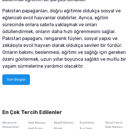
Pakistan papağanları, doğru eğitimle oldukça sosyal ve
eğlenceli evcil hayvanlar olabilirler. Ayrıca, eğitim
sürecinde onlara sabırla yaklaşmak ve onları
ödüllendirmek, onların daha hızlı öğrenmesini sağlar.
Pakistan papağanı, rengarenk tüyleri, sosyal yapısı ve
zekâsıyla evcil hayvan olarak oldukça sevilen bir türdür.
Onların bakımı, beslenmesi, eğitimi ve sağlığı için gereken
özeni göstermek, uzun yıllar boyunca sağlıklı ve mutlu bir
yaşam sürmelerine yardımcı olacaktır.
Tüm Bloglar
En Çok Tercih Edilenler
Akvaryum
Kedi Maması
Köpek Maması
Kuş Kafesi
Royal Canin
Malzemeleri
Kedi Maması
Kedi Kumu
Köpek
Kuş Yemi