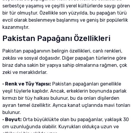
tucu
Sepeti
 Fırçası
Sump Filtre Malzemesi
Pro Plan Kedi Maması
serbestçe yaşamış ve çeşitli yerel kültürlerde saygı gören
bir tür olmuştur. Özellikle son yüzyılda, bu papağan türü
Pond Ürünleri
 Güvenlik Ürünleri
Akvaryum Ozon ve UV Ürünleri
Purina Kedi Maması
evcil olarak beslenmeye başlanmış ve geniş bir popülerlik
kazanmıştır.
manları
akım Ürünleri
Royal Canin Kedi Maması
Pakistan Papağanı Özellikleri
lik ve Bakım Ürünleri
Pakistan papağanının belirgin özellikleri, canlı renkleri,
zekâsı ve sosyal doğasıdır. Diğer papağan türlerine göre
uluk
biraz daha sakin bir yapıya sahip olmalarına rağmen, çok
zeki ve meraklıdırlar.
 - Akvaryum Kumu
•
Renk ve Tüy Yapısı:
Pakistan papağanları genellikle
yeşil tüylerle kaplıdır. Ancak, erkeklerin boynunda parlak
 Parçaları
kırmızı bir tüy halkası bulunur, bu da onları dişilerden
ayıran temel özelliktir. Ayrıca kanat uçlarında mavi tonları
e Malzemesi
bulunur.
•
Boyut:
Orta büyüklükte olan bu papağanlar, yaklaşık 30
cm uzunluğunda olabilir. Kuyrukları oldukça uzun ve