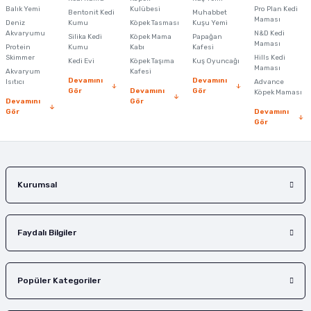
Balık Yemi
Kulübesi
Pro Plan Kedi
Bentonit Kedi
Muhabbet
Maması
Deniz
Kumu
Köpek Tasması
Kuşu Yemi
Akvaryumu
N&D Kedi
Silika Kedi
Köpek Mama
Papağan
Maması
Protein
Kumu
Kabı
Kafesi
Skimmer
Hills Kedi
Kedi Evi
Köpek Taşıma
Kuş Oyuncağı
Maması
Akvaryum
Kafesi
Devamını
Devamını
Isıtıcı
Advance
Gör
Devamını
Gör
Köpek Maması
Devamını
Gör
Gör
Devamını
Gör
Kurumsal
Faydalı Bilgiler
Popüler Kategoriler