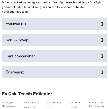
Diğer lazer kedi oyuncağı çeşitlerine göre düğmesine basıldığında fare figürü
görünmektedir. Daha dikkat çekici bu özellik kedinize daha da
hareketlendirecektir.
Yorumlar (0)
Soru & Cevap
Alışverişinizden sonra ürüne yorum yapın, alışveriş puanı kazanın!
Sorularınız için
iletişim formunu
kullanınız.
Taksit Seçenekleri
Ürün hakkında henüz soru sorulmamış.
Ürünü Satın Al ve Yorumla
Önerileriniz
Soru Sor
Bu ürünün fiyat bilgisi, resim, ürün açıklamalarında ve diğer konularda
yetersiz gördüğünüz noktaları öneri formunu kullanarak tarafımıza
En Çok Tercih Edilenler
iletebilirsiniz.
Görüş ve önerileriniz için teşekkür ederiz.
Akvaryum
Kedi Maması
Köpek Maması
Kuş Kafesi
Royal Canin
Malzemeleri
Kedi Maması
Kedi Kumu
Köpek
Kuş Yemi