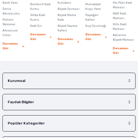
Ürün resmi kalitesiz, bozuk veya görüntülenemiyor.
Balık Yemi
Kulübesi
Pro Plan Kedi
Bentonit Kedi
Muhabbet
Maması
Deniz
Kumu
Köpek Tasması
Kuşu Yemi
Ürün açıklamasında eksik bilgiler bulunuyor.
Akvaryumu
N&D Kedi
Silika Kedi
Köpek Mama
Papağan
Maması
Protein
Ürün bilgilerinde hatalar bulunuyor.
Kumu
Kabı
Kafesi
Skimmer
Hills Kedi
Kedi Evi
Köpek Taşıma
Kuş Oyuncağı
Ürün fiyatı diğer sitelerden daha pahalı.
Maması
Akvaryum
Kafesi
Devamını
Devamını
Isıtıcı
Advance
Bu ürüne benzer farklı alternatifler olmalı.
Gör
Devamını
Gör
Köpek Maması
Devamını
Gör
Gör
Devamını
Gör
Gönder
Kurumsal
Faydalı Bilgiler
Popüler Kategoriler