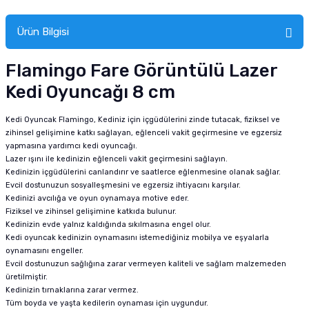
tucu
Sepeti
 Fırçası
Sump Filtre Malzemesi
Pro Plan Kedi Maması
Ürün Bilgisi
Pond Ürünleri
 Güvenlik Ürünleri
Akvaryum Ozon ve UV Ürünleri
Purina Kedi Maması
Flamingo Fare Görüntülü Lazer
manları
akım Ürünleri
Royal Canin Kedi Maması
Kedi Oyuncağı 8 cm
lik ve Bakım Ürünleri
Kedi Oyuncak Flamingo
, Kediniz için içgüdülerini zinde tutacak, fiziksel ve
zihinsel gelişimine katkı sağlayan, eğlenceli vakit geçirmesine ve egzersiz
uluk
yapmasına yardımcı
kedi oyuncağı
.
Lazer ışını ile kedinizin eğlenceli vakit geçirmesini sağlayın.
Kedinizin içgüdülerini canlandırır ve saatlerce eğlenmesine olanak sağlar.
 - Akvaryum Kumu
Evcil dostunuzun sosyalleşmesini ve egzersiz ihtiyacını karşılar.
Kedinizi avcılığa ve oyun oynamaya motive eder.
Fiziksel ve zihinsel gelişimine katkıda bulunur.
 Parçaları
Kedinizin evde yalnız kaldığında sıkılmasına engel olur.
Kedi oyuncak
kedinizin oynamasını istemediğiniz mobilya ve eşyalarla
e Malzemesi
oynamasını engeller.
Evcil dostunuzun sağlığına zarar vermeyen kaliteli ve sağlam malzemeden
üretilmiştir.
Kedinizin tırnaklarına zarar vermez.
Tüm boyda ve yaşta kedilerin oynaması için uygundur.