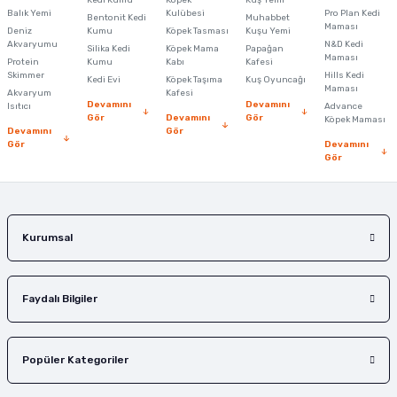
Kedi Kumu
Köpek
Kuş Yemi
Ürün resmi kalitesiz, bozuk veya görüntülenemiyor.
Balık Yemi
Kulübesi
Pro Plan Kedi
Bentonit Kedi
Muhabbet
Maması
Deniz
Kumu
Köpek Tasması
Kuşu Yemi
Ürün açıklamasında eksik bilgiler bulunuyor.
Akvaryumu
N&D Kedi
Silika Kedi
Köpek Mama
Papağan
Maması
Protein
Ürün bilgilerinde hatalar bulunuyor.
Kumu
Kabı
Kafesi
Skimmer
Hills Kedi
Kedi Evi
Köpek Taşıma
Kuş Oyuncağı
Ürün fiyatı diğer sitelerden daha pahalı.
Maması
Akvaryum
Kafesi
Devamını
Devamını
Isıtıcı
Advance
Bu ürüne benzer farklı alternatifler olmalı.
Gör
Devamını
Gör
Köpek Maması
Devamını
Gör
Gör
Devamını
Gör
Gönder
Kurumsal
Faydalı Bilgiler
Popüler Kategoriler