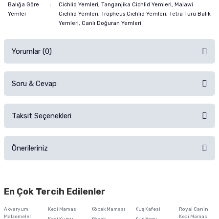
Balığa Göre
:
Cichlid Yemleri, Tanganjika Cichlid Yemleri, Malawi
Yemler
Cichlid Yemleri, Tropheus Cichlid Yemleri, Tetra Türü Balık
Yemleri, Canlı Doğuran Yemleri
Yorumlar (0)
Soru & Cevap
Alışverişinizden sonra ürüne yorum yapın, alışveriş puanı kazanın!
Sorularınız için
iletişim formunu
kullanınız.
Taksit Seçenekleri
Ürün hakkında henüz soru sorulmamış.
Ürünü Satın Al ve Yorumla
Önerileriniz
Soru Sor
Bu ürünün fiyat bilgisi, resim, ürün açıklamalarında ve diğer konularda
yetersiz gördüğünüz noktaları öneri formunu kullanarak tarafımıza
En Çok Tercih Edilenler
iletebilirsiniz.
Görüş ve önerileriniz için teşekkür ederiz.
Akvaryum
Kedi Maması
Köpek Maması
Kuş Kafesi
Royal Canin
Malzemeleri
Kedi Maması