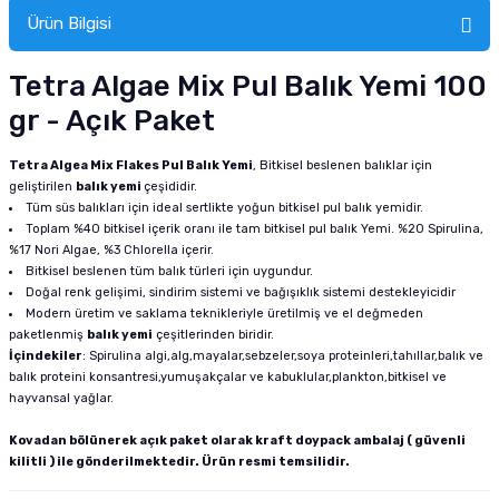
Ürün Bilgisi
Tetra Algae Mix Pul Balık Yemi 100
gr - Açık Paket
Tetra Algea Mix Flakes Pul Balık Yemi
, Bitkisel beslenen balıklar için
geliştirilen
balık yemi
çeşididir.
Tüm süs balıkları için ideal sertlikte yoğun bitkisel pul balık yemidir.
Toplam %40 bitkisel içerik oranı ile tam bitkisel pul balık Yemi. %20 Spirulina,
%17 Nori Algae, %3 Chlorella içerir.
Bitkisel beslenen tüm balık türleri için uygundur.
Doğal renk gelişimi, sindirim sistemi ve bağışıklık sistemi destekleyicidir
Modern üretim ve saklama teknikleriyle üretilmiş ve el değmeden
paketlenmiş
balık yemi
çeşitlerinden biridir.
İçindekiler
: Spirulina algi,alg,mayalar,sebzeler,soya proteinleri,tahıllar,balık ve
balık proteini konsantresi,yumuşakçalar ve kabuklular,plankton,bitkisel ve
hayvansal yağlar.
Kovadan bölünerek açık paket olarak kraft doypack ambalaj ( güvenli
kilitli ) ile gönderilmektedir. Ürün resmi temsilidir.