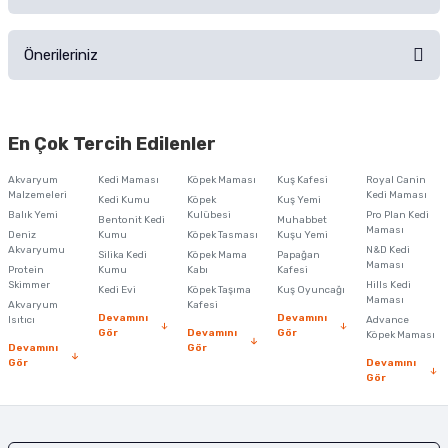
Ürün hakkında henüz soru sorulmamış.
Ürünü Satın Al ve Yorumla
Önerileriniz
Soru Sor
Bu ürünün fiyat bilgisi, resim, ürün açıklamalarında ve diğer konularda
yetersiz gördüğünüz noktaları öneri formunu kullanarak tarafımıza
En Çok Tercih Edilenler
iletebilirsiniz.
Görüş ve önerileriniz için teşekkür ederiz.
Akvaryum
Kedi Maması
Köpek Maması
Kuş Kafesi
Royal Canin
Malzemeleri
Kedi Maması
Kedi Kumu
Köpek
Kuş Yemi
Ürün resmi kalitesiz, bozuk veya görüntülenemiyor.
Balık Yemi
Kulübesi
Pro Plan Kedi
Bentonit Kedi
Muhabbet
Maması
Deniz
Kumu
Köpek Tasması
Kuşu Yemi
Ürün açıklamasında eksik bilgiler bulunuyor.
Akvaryumu
N&D Kedi
Silika Kedi
Köpek Mama
Papağan
Maması
Protein
Ürün bilgilerinde hatalar bulunuyor.
Kumu
Kabı
Kafesi
Skimmer
Hills Kedi
Kedi Evi
Köpek Taşıma
Kuş Oyuncağı
Ürün fiyatı diğer sitelerden daha pahalı.
Maması
Akvaryum
Kafesi
Devamını
Devamını
Isıtıcı
Advance
Bu ürüne benzer farklı alternatifler olmalı.
Gör
Devamını
Gör
Köpek Maması
Devamını
Gör
Gör
Devamını
Gör