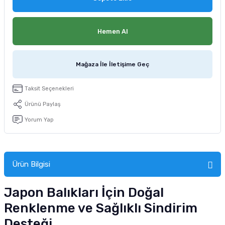
tucu
Sepeti
 Fırçası
Sump Filtre Malzemesi
Pro Plan Kedi Maması
Hemen Al
Pond Ürünleri
 Güvenlik Ürünleri
Akvaryum Ozon ve UV Ürünleri
Purina Kedi Maması
manları
akım Ürünleri
Royal Canin Kedi Maması
Mağaza İle İletişime Geç
lik ve Bakım Ürünleri
Taksit Seçenekleri
Ürünü Paylaş
uluk
Yorum Yap
 - Akvaryum Kumu
 Parçaları
Ürün Bilgisi
e Malzemesi
Japon Balıkları İçin Doğal
Renklenme ve Sağlıklı Sindirim
Desteği