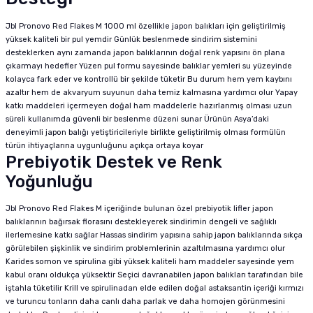
Jbl Pronovo Red Flakes M 1000 ml özellikle japon balıkları için geliştirilmiş
yüksek kaliteli bir pul yemdir Günlük beslenmede sindirim sistemini
desteklerken aynı zamanda japon balıklarının doğal renk yapısını ön plana
çıkarmayı hedefler Yüzen pul formu sayesinde balıklar yemleri su yüzeyinde
kolayca fark eder ve kontrollü bir şekilde tüketir Bu durum hem yem kaybını
azaltır hem de akvaryum suyunun daha temiz kalmasına yardımcı olur Yapay
katkı maddeleri içermeyen doğal ham maddelerle hazırlanmış olması uzun
süreli kullanımda güvenli bir beslenme düzeni sunar Ürünün Asya’daki
deneyimli japon balığı yetiştiricileriyle birlikte geliştirilmiş olması formülün
türün ihtiyaçlarına uygunluğunu açıkça ortaya koyar
Prebiyotik Destek ve Renk
Yoğunluğu
Jbl Pronovo Red Flakes M içeriğinde bulunan özel prebiyotik lifler japon
balıklarının bağırsak florasını destekleyerek sindirimin dengeli ve sağlıklı
ilerlemesine katkı sağlar Hassas sindirim yapısına sahip japon balıklarında sıkça
görülebilen şişkinlik ve sindirim problemlerinin azaltılmasına yardımcı olur
Karides somon ve spirulina gibi yüksek kaliteli ham maddeler sayesinde yem
kabul oranı oldukça yüksektir Seçici davranabilen japon balıkları tarafından bile
iştahla tüketilir Krill ve spirulinadan elde edilen doğal astaksantin içeriği kırmızı
ve turuncu tonların daha canlı daha parlak ve daha homojen görünmesini