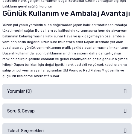
destekler Renk gelişimi tamamen doğal kaynaklar üzerinden sağlandığı için
balıkların genel sağlığı korunur
Günlük Kullanım ve Ambalaj Avantajı
Yüzen pul yapısı yemlerin suda dağılmadan japon balıkları tarafından rahatça
tüketilmesini sağlar Bu da hem su kalitesinin korunmasına hem de akvaryum
bakımının kolaylaşmasına katkı sunar Hava ve ışık geçirmeyen özel ambalaj
yemlerin besin değerini uzun süre muhafaza eder Kapak üzerinde yer alan
dozaj aparatı günlük yem miktarının pratik şekilde ayarlanmasına imkan tanır
Düzenli kullanımda japon balıklarının sindirim sistemi daha dengeli çalışır
renkleri belirgin şekilde canlanır ve genel kondisyonları gözle görülür biçimde
iyileşir Japon balıkları için doğal içerikli renk destekli ve yüksek kabul oranına
sahip bir pul yem arayanlar açısından Jbl Pronovo Red Flakes M güvenilir ve
güçlü bir beslenme alternatifi sunar.
Yorumlar (0)
Soru & Cevap
Alışverişinizden sonra ürüne yorum yapın, alışveriş puanı kazanın!
Sorularınız için
iletişim formunu
kullanınız.
Taksit Seçenekleri