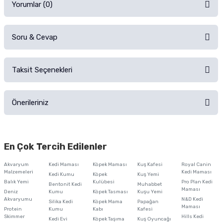
Yorumlar (0)
Soru & Cevap
Alışverişinizden sonra ürüne yorum yapın, alışveriş puanı kazanın!
Sorularınız için
iletişim formunu
kullanınız.
Taksit Seçenekleri
Ürün hakkında henüz soru sorulmamış.
Ürünü Satın Al ve Yorumla
Önerileriniz
Soru Sor
Bu ürünün fiyat bilgisi, resim, ürün açıklamalarında ve diğer konularda
yetersiz gördüğünüz noktaları öneri formunu kullanarak tarafımıza
En Çok Tercih Edilenler
iletebilirsiniz.
Görüş ve önerileriniz için teşekkür ederiz.
Akvaryum
Kedi Maması
Köpek Maması
Kuş Kafesi
Royal Canin
Malzemeleri
Kedi Maması
Kedi Kumu
Köpek
Kuş Yemi
Ürün resmi kalitesiz, bozuk veya görüntülenemiyor.
Balık Yemi
Kulübesi
Pro Plan Kedi
Bentonit Kedi
Muhabbet
Maması
Deniz
Kumu
Köpek Tasması
Kuşu Yemi
Ürün açıklamasında eksik bilgiler bulunuyor.
Akvaryumu
N&D Kedi
Silika Kedi
Köpek Mama
Papağan
Maması
Protein
Ürün bilgilerinde hatalar bulunuyor.
Kumu
Kabı
Kafesi
Skimmer
Hills Kedi
Kedi Evi
Köpek Taşıma
Kuş Oyuncağı