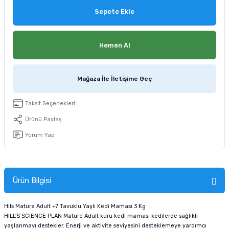
tucu
Sepeti
 Fırçası
Sump Filtre Malzemesi
Pro Plan Kedi Maması
Sepete Ekle
Pond Ürünleri
 Güvenlik Ürünleri
Akvaryum Ozon ve UV Ürünleri
Purina Kedi Maması
Hemen Al
manları
akım Ürünleri
Royal Canin Kedi Maması
Mağaza İle İletişime Geç
lik ve Bakım Ürünleri
Taksit Seçenekleri
uluk
Ürünü Paylaş
 - Akvaryum Kumu
Yorum Yap
 Parçaları
Ürün Bilgisi
e Malzemesi
Hils Mature Adult +7 Tavuklu Yaşlı Kedi Maması 3 Kg
HILL'S SCIENCE PLAN Mature Adult kuru kedi maması kedilerde sağlıklı
yaşlanmayı destekler. Enerji ve aktivite seviyesini desteklemeye yardımcı