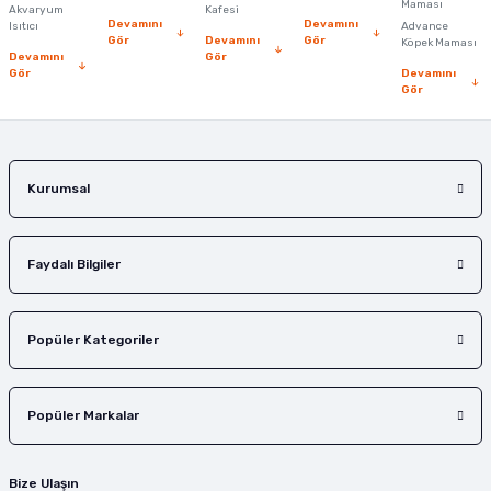
Ürün fiyatı diğer sitelerden daha pahalı.
Maması
Akvaryum
Kafesi
Devamını
Devamını
Isıtıcı
Advance
Bu ürüne benzer farklı alternatifler olmalı.
Gör
Devamını
Gör
Köpek Maması
Devamını
Gör
Gör
Devamını
Gör
Gönder
Kurumsal
Faydalı Bilgiler
Popüler Kategoriler
Popüler Markalar
Bize Ulaşın