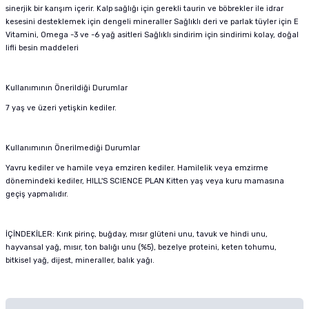
sinerjik bir karışım içerir. Kalp sağlığı için gerekli taurin ve böbrekler ile idrar
kesesini desteklemek için dengeli mineraller Sağlıklı deri ve parlak tüyler için E
Vitamini, Omega -3 ve -6 yağ asitleri Sağlıklı sindirim için sindirimi kolay, doğal
lifli besin maddeleri
Kullanımının Önerildiği Durumlar
7 yaş ve üzeri yetişkin kediler.
Kullanımının Önerilmediği Durumlar
Yavru kediler ve hamile veya emziren kediler. Hamilelik veya emzirme
dönemindeki kediler, HILL'S SCIENCE PLAN Kitten yaş veya kuru mamasına
geçiş yapmalıdır.
İÇİNDEKİLER: Kırık pirinç, buğday, mısır glüteni unu, tavuk ve hindi unu,
hayvansal yağ, mısır, ton balığı unu (%5), bezelye proteini, keten tohumu,
bitkisel yağ, dijest, mineraller, balık yağı.