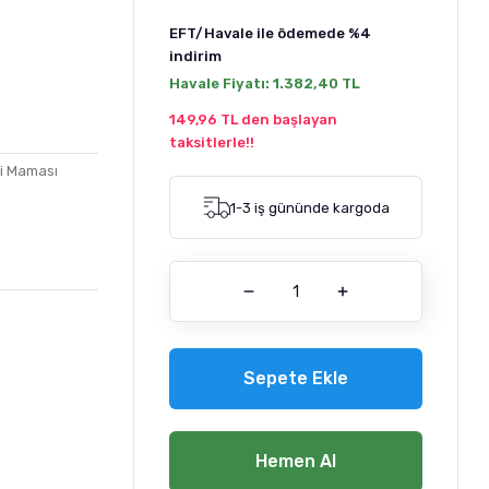
EFT/Havale ile ödemede
%4
indirim
Havale Fiyatı:
1.382,40 TL
149,96 TL den başlayan
taksitlerle!!
di Maması
1-3 iş gününde kargoda
Sepete Ekle
Hemen Al