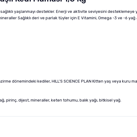
klı yaşlanmayı destekler. Enerji ve aktivite seviyesini desteklemeye yardım
raller Sağlıklı deri ve parlak tüyler için E Vitamini, Omega -3 ve -6 yağ asit
emzirme dönemindeki kediler, HILL'S SCIENCE PLAN Kitten yaş veya kuru m
, pirinç, dijest, mineraller, keten tohumu, balık yağı, bitkisel yağ.
nularda yetersiz gördüğünüz noktaları öneri formunu kullanarak tarafımıza i