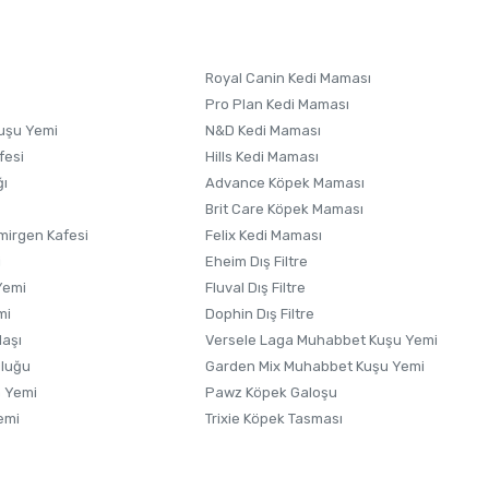
 formunu
kullanınız.
Royal Canin Kedi Maması
Pro Plan Kedi Maması
uşu Yemi
N&D Kedi Maması
fesi
Hills Kedi Maması
ğı
Advance Köpek Maması
Brit Care Köpek Maması
irgen Kafesi
Felix Kedi Maması
i
Eheim Dış Filtre
Yemi
Fluval Dış Filtre
mi
Dophin Dış Filtre
laşı
Versele Laga Muhabbet Kuşu Yemi
uluğu
Garden Mix Muhabbet Kuşu Yemi
 Yemi
Pawz Köpek Galoşu
emi
Trixie Köpek Tasması