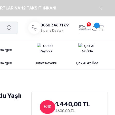
RTLARINA 12 TAKSİT İMKANI
5
0850 346 71 69
Sipariş Destek
emirgen
Outlet Reyonu
Çok Al Az Öde
lu Yaşlı
1.440,00 TL
%10
1.600,00 TL