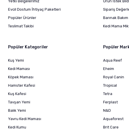
Yetki Belgelerimiz
Ürün İstek Bil
Evcil Dostum İhtiyaç Paketleri
Sipariş Değer
Popüler Ürünler
Barınak Bakım 
Teslimat Takibi
Kedi Mama Mikt
Popüler Kategoriler
Popüler Mar
Kuş Yemi
Aqua Reef
Kedi Maması
Eheim
Köpek Maması
Royal Canin
Hamster Kafesi
Tropical
Kuş Kafesi
Tetra
Tavşan Yemi
Ferplast
Balık Yemi
N&D
Yavru Kedi Maması
Aquaforest
Kedi Kumu
Brit Care