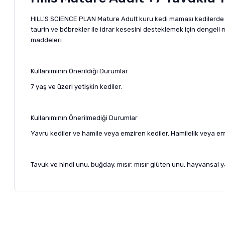
HILL'S SCIENCE PLAN Mature Adult kuru kedi maması kedilerde sağlı
taurin ve böbrekler ile idrar kesesini desteklemek için dengeli mine
maddeleri
Kullanımının Önerildiği Durumlar
7 yaş ve üzeri yetişkin kediler.
Kullanımının Önerilmediği Durumlar
Yavru kediler ve hamile veya emziren kediler. Hamilelik veya 
Tavuk ve hindi unu, buğday, mısır, mısır glüten unu, hayvansal yağ
Bu ürünün fiyat bilgisi, resim, ürün açıklamalarında ve diğer ko
Görüş ve önerileriniz için teşekkür ederiz.