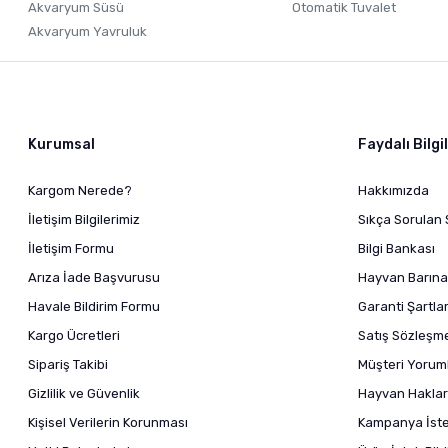
Akvaryum Süsü
Otomatik Tuvalet
Akvaryum Yavruluk
Kurumsal
Faydalı Bilgi
Kargom Nerede?
Hakkımızda
İletişim Bilgilerimiz
Sıkça Sorulan 
İletişim Formu
Bilgi Bankası
Arıza İade Başvurusu
Hayvan Barına
Havale Bildirim Formu
Garanti Şartlar
Kargo Ücretleri
Satış Sözleşm
Sipariş Takibi
Müşteri Yoruml
Gizlilik ve Güvenlik
Hayvan Haklar
Kişisel Verilerin Korunması
Kampanya İstek