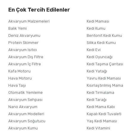
Alışverişinizden 
En Çok Tercih Edilenler
Ürün resmi kalitesiz, bozuk veya görüntülenemiyor.
Akvaryum Malzemeleri
Kedi Maması
Ürün açıklamasında eksik bilgiler bulunuyor.
Balık Yemi
Kedi Kumu
Ürün bilgilerinde hatalar bulunuyor.
Deniz Akvaryumu
Bentonit Kedi Kumu
Ürün fiyatı diğer sitelerden daha pahalı.
Protein Skimmer
Silika Kedi Kumu
Akvaryum Isıtıcı
Kedi Evi
Bu ürüne benzer farklı alternatifler olmalı.
Akvaryum Dış Filtre
Kedi Oyuncağı
Akvaryum İç Filtre
Kedi Taşıma Çantası
Kafa Motoru
Kedi Yatağı
Hava Motoru
Yavru Kedi Maması
Hava Taşı
Kısırlaştırılmış Mama
Otomatik Yemleme
Kedi Tırmalama
Akvaryum Sehpası
Kedi Tarağı
Nano Akvaryum
Kedi Mama Kabı
Akvaryum Modelleri
Kapalı Kedi Tuvaleti
Akvaryum Soğutucu
Yaş Kedi Maması
Akvaryum Kumu
Kedi Vitamini