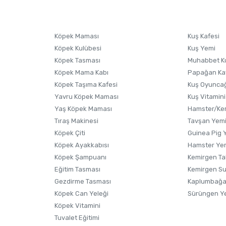
sonra ürüne yorum yapın, alışveriş puanı kazanın! Sorularınız için
Ürün hakkında henüz soru sorulmamış.
iletişim
Ürünü Satın Al ve Yorumla
Soru Sor
Köpek Maması
Kuş Kafesi
Köpek Kulübesi
Kuş Yemi
Köpek Tasması
Muhabbet K
Köpek Mama Kabı
Papağan Ka
Köpek Taşıma Kafesi
Kuş Oyunca
Yavru Köpek Maması
Kuş Vitamini
Yaş Köpek Maması
Hamster/Kem
Tıraş Makinesi
Tavşan Yem
Köpek Çiti
Guinea Pig 
Köpek Ayakkabısı
Hamster Ye
Gönder
Köpek Şampuanı
Kemirgen Ta
Eğitim Tasması
Kemirgen S
Gezdirme Tasması
Kaplumbağa
Köpek Can Yeleği
Sürüngen Y
Köpek Vitamini
Tuvalet Eğitimi