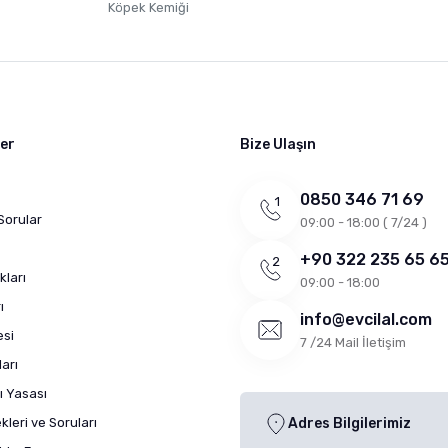
Köpek Kemiği
ler
Bize Ulaşın
0850 346 71 69
Sorular
09:00 - 18:00 ( 7/24 )
+90 322 235 65 6
kları
09:00 - 18:00
ı
info@evcilal.com
esi
7 /24 Mail İletişim
arı
ı Yasası
leri ve Soruları
Adres Bilgilerimiz