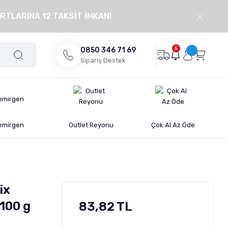
RTLARINA 12 TAKSİT İMKANI
5
0850 346 71 69
Sipariş Destek
emirgen
Outlet Reyonu
Çok Al Az Öde
ix
 100 g
83,82 TL