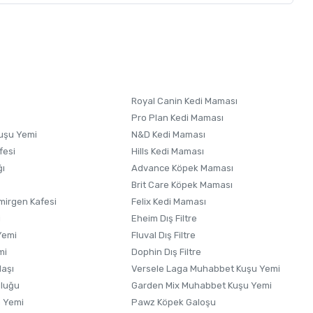
letebilirsiniz.
 formunu
kullanınız.
Royal Canin Kedi Maması
Pro Plan Kedi Maması
uşu Yemi
N&D Kedi Maması
fesi
Hills Kedi Maması
ğı
Advance Köpek Maması
Brit Care Köpek Maması
irgen Kafesi
Felix Kedi Maması
i
Eheim Dış Filtre
Yemi
Fluval Dış Filtre
mi
Dophin Dış Filtre
laşı
Versele Laga Muhabbet Kuşu Yemi
uluğu
Garden Mix Muhabbet Kuşu Yemi
 Yemi
Pawz Köpek Galoşu