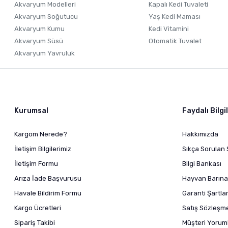
Akvaryum Modelleri
Kapalı Kedi Tuvaleti
Akvaryum Soğutucu
Yaş Kedi Maması
Akvaryum Kumu
Kedi Vitamini
Akvaryum Süsü
Otomatik Tuvalet
Akvaryum Yavruluk
Kurumsal
Faydalı Bilgi
Kargom Nerede?
Hakkımızda
İletişim Bilgilerimiz
Sıkça Sorulan 
İletişim Formu
Bilgi Bankası
Arıza İade Başvurusu
Hayvan Barına
Havale Bildirim Formu
Garanti Şartlar
Kargo Ücretleri
Satış Sözleşm
Sipariş Takibi
Müşteri Yoruml