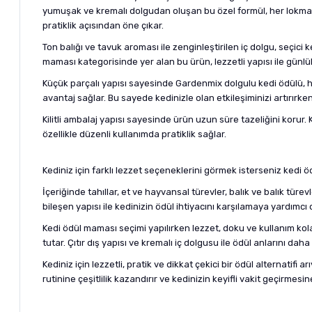
yumuşak ve kremalı dolgudan oluşan bu özel formül, her lokmada 
pratiklik açısından öne çıkar.
Ton balığı ve tavuk aroması ile zenginleştirilen iç dolgu, seçici 
maması kategorisinde yer alan bu ürün, lezzetli yapısı ile günlük 
Küçük parçalı yapısı sayesinde Gardenmix dolgulu kedi ödülü, he
avantaj sağlar. Bu sayede kedinizle olan etkileşiminizi artırırken
Kilitli ambalaj yapısı sayesinde ürün uzun süre tazeliğini korur
özellikle düzenli kullanımda pratiklik sağlar.
Kediniz için farklı lezzet seçeneklerini görmek isterseniz
kedi ö
İçeriğinde tahıllar, et ve hayvansal türevler, balık ve balık tü
bileşen yapısı ile kedinizin ödül ihtiyacını karşılamaya yardımc
Kedi ödül maması seçimi yapılırken lezzet, doku ve kullanım kolayl
tutar. Çıtır dış yapısı ve kremalı iç dolgusu ile ödül anlarını daha k
Kediniz için lezzetli, pratik ve dikkat çekici bir ödül alternati
rutinine çeşitlilik kazandırır ve kedinizin keyifli vakit geçirmesin