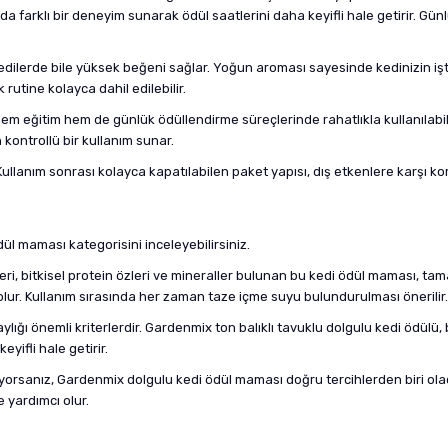
farklı bir deneyim sunarak ödül saatlerini daha keyifli hale getirir. Gü
kedilerde bile yüksek beğeni sağlar. Yoğun aroması sayesinde kedinizin iştah
rutine kolayca dahil edilebilir.
m eğitim hem de günlük ödüllendirme süreçlerinde rahatlıkla kullanılabili
 kontrollü bir kullanım sunar.
. Kullanım sonrası kolayca kapatılabilen paket yapısı, dış etkenlere karşı
dül maması
kategorisini inceleyebilirsiniz.
revleri, bitkisel protein özleri ve mineraller bulunan bu kedi ödül maması,
ı olur. Kullanım sırasında her zaman taze içme suyu bulundurulması önerilir.
ığı önemli kriterlerdir. Gardenmix ton balıklı tavuklu dolgulu kedi ödülü, bu
eyifli hale getirir.
fi arıyorsanız, Gardenmix dolgulu kedi ödül maması doğru tercihlerden biri o
e yardımcı olur.