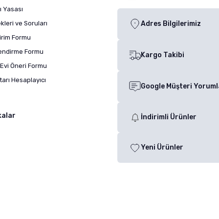
ı Yasası
leri ve Soruları
Adres Bilgilerimiz
dirim Formu
lendirme Formu
Kargo Takibi
Evi Öneri Formu
arı Hesaplayıcı
Google Müşteri Yoruml
kalar
İndirimli Ürünler
Yeni Ürünler