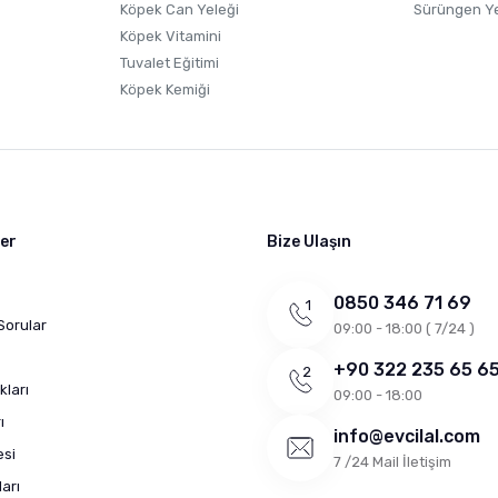
Köpek Can Yeleği
Sürüngen Y
Köpek Vitamini
Tuvalet Eğitimi
Köpek Kemiği
ler
Bize Ulaşın
0850 346 71 69
Sorular
09:00 - 18:00 ( 7/24 )
+90 322 235 65 6
kları
09:00 - 18:00
ı
info@evcilal.com
esi
7 /24 Mail İletişim
arı