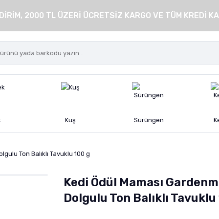
DİRİM, 2000 TL ÜZERİ ÜCRETSİZ KARGO VE TÜM KREDİ KA
k
Kuş
Sürüngen
K
gulu Ton Balıklı Tavuklu 100 g
Kedi Ödül Maması Gardenm
Dolgulu Ton Balıklı Tavuklu