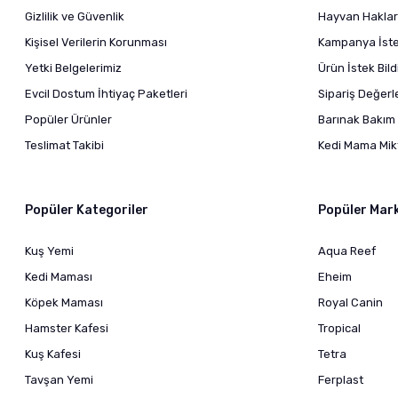
Gizlilik ve Güvenlik
Hayvan Haklar
Kişisel Verilerin Korunması
Kampanya İstek
Yetki Belgelerimiz
Ürün İstek Bil
Evcil Dostum İhtiyaç Paketleri
Sipariş Değer
Popüler Ürünler
Barınak Bakım 
Teslimat Takibi
Kedi Mama Mikt
Popüler Kategoriler
Popüler Mar
Kuş Yemi
Aqua Reef
Kedi Maması
Eheim
Köpek Maması
Royal Canin
Hamster Kafesi
Tropical
Kuş Kafesi
Tetra
Tavşan Yemi
Ferplast