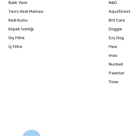
Balık Yemi
N&D
Yavru Kedi Maması
Aquaforest
Kedi Kumu
Brit Care
Köpek İsimliği
Doggie
Dış Filtre
Ezy Dog
İç Filtre
Flexi
Imac
Nunbell
Pawstar
Trixie