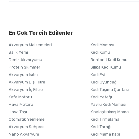
Bu ürünün fiyat bilgisi, resim, ürün açıklamalarında ve diğer ko
Görüş ve önerileriniz için teşekkür ederiz.
Alışverişinizden 
En Çok Tercih Edilenler
Ürün resmi kalitesiz, bozuk veya görüntülenemiyor.
Akvaryum Malzemeleri
Kedi Maması
Ürün açıklamasında eksik bilgiler bulunuyor.
Balık Yemi
Kedi Kumu
Ürün bilgilerinde hatalar bulunuyor.
Deniz Akvaryumu
Bentonit Kedi Kumu
Ürün fiyatı diğer sitelerden daha pahalı.
Protein Skimmer
Silika Kedi Kumu
Akvaryum Isıtıcı
Kedi Evi
Bu ürüne benzer farklı alternatifler olmalı.
Akvaryum Dış Filtre
Kedi Oyuncağı
Akvaryum İç Filtre
Kedi Taşıma Çantası
Kafa Motoru
Kedi Yatağı
Hava Motoru
Yavru Kedi Maması
Hava Taşı
Kısırlaştırılmış Mama
Otomatik Yemleme
Kedi Tırmalama
Akvaryum Sehpası
Kedi Tarağı
Nano Akvaryum
Kedi Mama Kabı