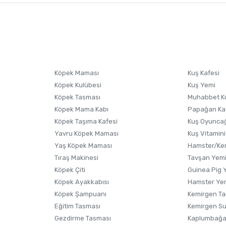
nularda yetersiz gördüğünüz noktaları öneri formunu kullanarak tarafımıza i
sonra ürüne yorum yapın, alışveriş puanı kazanın! Sorularınız için
Ürün hakkında henüz soru sorulmamış.
iletişim
Ürünü Satın Al ve Yorumla
Soru Sor
Köpek Maması
Kuş Kafesi
Köpek Kulübesi
Kuş Yemi
Köpek Tasması
Muhabbet K
Köpek Mama Kabı
Papağan Ka
Köpek Taşıma Kafesi
Kuş Oyunca
Yavru Köpek Maması
Kuş Vitamini
Yaş Köpek Maması
Hamster/Kem
Tıraş Makinesi
Tavşan Yem
Köpek Çiti
Guinea Pig 
Köpek Ayakkabısı
Hamster Ye
Gönder
Köpek Şampuanı
Kemirgen Ta
Eğitim Tasması
Kemirgen S
Gezdirme Tasması
Kaplumbağa