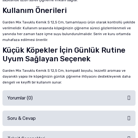
sayesinde uzun süreli çiğneme imkanı sağlar.
Kullanım Önerileri
Garden Mix Tavuklu Kemik S 12,5 Cm, tamamlayıcı ürün olarak kontrollü şekilde
verilmelidir. Kullanım sırasında köpeğinizin çiğneme süreci gözlemlenmeli ve
yanında her zaman taze içme suyu bulundurulmalıdır. Serin ve kuru ortamda
muhafaza edilmesi önerilir.
Küçük Köpekler İçin Günlük Rutine
Uyum Sağlayan Seçenek
Garden Mix Tavuklu Kemik S 12,5 Cm, kompakt boyutu, lezzetli aroması ve
dayanıklı yapısı ile köpeğinizin günlük çiğneme ihtiyacını destekleyerek daha
dengeli ve keyifli bir kullanım sunar.
Yorumlar (0)
Soru & Cevap
Alışverişinizden sonra ürüne yorum yapın, alışveriş puanı kazanın!
Sorularınız için
iletişim formunu
kullanınız.