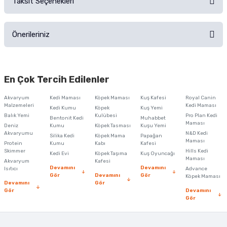
Taksit Seçenekleri
Ürün hakkında henüz soru sorulmamış.
Ürünü Satın Al ve Yorumla
Önerileriniz
Soru Sor
Bu ürünün fiyat bilgisi, resim, ürün açıklamalarında ve diğer konularda
yetersiz gördüğünüz noktaları öneri formunu kullanarak tarafımıza
En Çok Tercih Edilenler
iletebilirsiniz.
Görüş ve önerileriniz için teşekkür ederiz.
Akvaryum
Kedi Maması
Köpek Maması
Kuş Kafesi
Royal Canin
Malzemeleri
Kedi Maması
Kedi Kumu
Köpek
Kuş Yemi
Ürün resmi kalitesiz, bozuk veya görüntülenemiyor.
Balık Yemi
Kulübesi
Pro Plan Kedi
Bentonit Kedi
Muhabbet
Maması
Deniz
Kumu
Köpek Tasması
Kuşu Yemi
Ürün açıklamasında eksik bilgiler bulunuyor.
Akvaryumu
N&D Kedi
Silika Kedi
Köpek Mama
Papağan
Maması
Protein
Ürün bilgilerinde hatalar bulunuyor.
Kumu
Kabı
Kafesi
Skimmer
Hills Kedi
Kedi Evi
Köpek Taşıma
Kuş Oyuncağı
Ürün fiyatı diğer sitelerden daha pahalı.
Maması
Akvaryum
Kafesi
Devamını
Devamını
Isıtıcı
Advance
Bu ürüne benzer farklı alternatifler olmalı.
Gör
Devamını
Gör
Köpek Maması
Devamını
Gör
Gör
Devamını
Gör