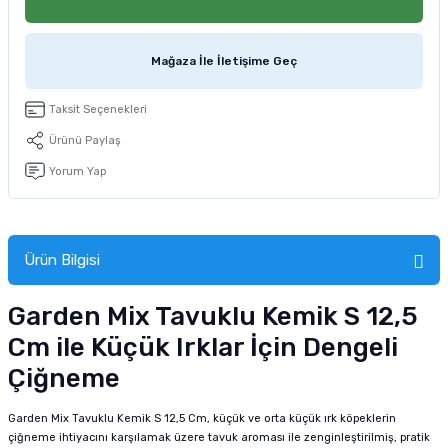
tucu
Sepeti
 Fırçası
Sump Filtre Malzemesi
Pro Plan Kedi Maması
Mağaza İle İletişime Geç
Pond Ürünleri
 Güvenlik Ürünleri
Akvaryum Ozon ve UV Ürünleri
Purina Kedi Maması
Taksit Seçenekleri
manları
akım Ürünleri
Royal Canin Kedi Maması
Ürünü Paylaş
lik ve Bakım Ürünleri
Yorum Yap
uluk
Ürün Bilgisi
 - Akvaryum Kumu
Garden Mix Tavuklu Kemik S 12,5
 Parçaları
Cm ile Küçük Irklar İçin Dengeli
e Malzemesi
Çiğneme
Garden Mix Tavuklu Kemik S 12,5 Cm, küçük ve orta küçük ırk köpeklerin
çiğneme ihtiyacını karşılamak üzere tavuk aroması ile zenginleştirilmiş, pratik