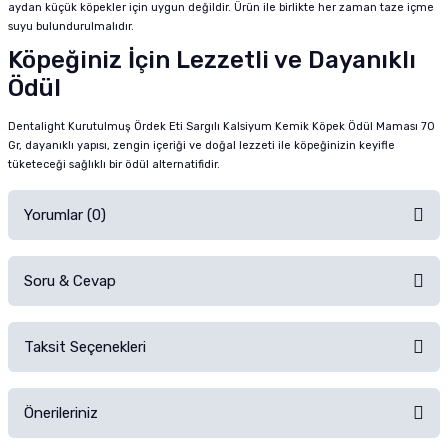
aydan küçük köpekler için uygun değildir. Ürün ile birlikte her zaman taze içme
suyu bulundurulmalıdır.
Köpeğiniz İçin Lezzetli ve Dayanıklı
Ödül
Dentalight Kurutulmuş Ördek Eti Sargılı Kalsiyum Kemik Köpek Ödül Maması 70
Gr, dayanıklı yapısı, zengin içeriği ve doğal lezzeti ile köpeğinizin keyifle
tüketeceği sağlıklı bir ödül alternatifidir.
Yorumlar (0)
Soru & Cevap
Alışverişinizden sonra ürüne yorum yapın, alışveriş puanı kazanın!
Sorularınız için
iletişim formunu
kullanınız.
Taksit Seçenekleri
Ürün hakkında henüz soru sorulmamış.
Ürünü Satın Al ve Yorumla
Önerileriniz
Soru Sor