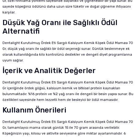
Gr, özel fırınlama yöntemi sayesinde dayanıklı ve çiğnenebilir bir yapı sunar. Bu
sayede köpeğiniz ödülünü daha uzun süre tüketir ve doğal çiğneme ihtiyacını
karşılar.
Düşük Yağ Oranı ile Sağlıklı Ödül
Alternatifi
Dentalight Kurutulmuş Ördek Eti Sargılı Kalsiyum Kemik Köpek Ödül Maması 70
Gr, düşük yağ oranı ile sağlıklı bir ödül seçeneği sunar. Günlük beslenmeye ek
olarak kullanıldığında kilo kontrolünü destekler ve dengeli diyet programlarına
uyum sağlar.
İçerik ve Analitik Değerler
Dentalight Kurutulmuş Ördek Eti Sargılı Kalsiyum Kemik Köpek Ödül Maması 70
Gr içeriğinde ördek göğsü, kalsiyum kemik ve bitkisel protein kaynakları
bulunmaktadır. %16 protein ve %2 yağ oranı ile dengeli bir besin yapısı sunar. Bu
özellikleri sayesinde hem lezzetli hem de besleyici bir ödül mamasıdır.
Kullanım Önerileri
Dentalight Kurutulmuş Ördek Eti Sargılı Kalsiyum Kemik Köpek Ödül Maması 70
Gr, tamamlayıcı mama olarak günlük 15 ile 70 gram arasında verilebilir.
Köpeğinizin yaşı, kilosu ve aktivite seviyesine göre miktar ayarlanmalıdır. 6