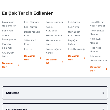
Bu ürünün fiyat bilgisi, resim, ürün açıklamalarında ve diğer konularda
yetersiz gördüğünüz noktaları öneri formunu kullanarak tarafımıza
En Çok Tercih Edilenler
iletebilirsiniz.
Görüş ve önerileriniz için teşekkür ederiz.
Akvaryum
Kedi Maması
Köpek Maması
Kuş Kafesi
Royal Canin
Malzemeleri
Kedi Maması
Kedi Kumu
Köpek
Kuş Yemi
Ürün resmi kalitesiz, bozuk veya görüntülenemiyor.
Balık Yemi
Kulübesi
Pro Plan Kedi
Bentonit Kedi
Muhabbet
Maması
Deniz
Kumu
Köpek Tasması
Kuşu Yemi
Ürün açıklamasında eksik bilgiler bulunuyor.
Akvaryumu
N&D Kedi
Silika Kedi
Köpek Mama
Papağan
Maması
Protein
Ürün bilgilerinde hatalar bulunuyor.
Kumu
Kabı
Kafesi
Skimmer
Hills Kedi
Kedi Evi
Köpek Taşıma
Kuş Oyuncağı
Ürün fiyatı diğer sitelerden daha pahalı.
Maması
Akvaryum
Kafesi
Devamını
Devamını
Isıtıcı
Advance
Bu ürüne benzer farklı alternatifler olmalı.
Gör
Devamını
Gör
Köpek Maması
Devamını
Gör
Gör
Devamını
Gör
Gönder
Kurumsal
Faydalı Bilgiler