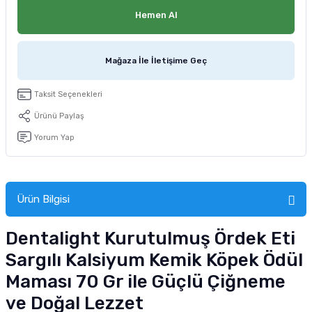
tucu
Sepeti
 Fırçası
Sump Filtre Malzemesi
Pro Plan Kedi Maması
Hemen Al
Pond Ürünleri
 Güvenlik Ürünleri
Akvaryum Ozon ve UV Ürünleri
Purina Kedi Maması
Mağaza İle İletişime Geç
manları
akım Ürünleri
Royal Canin Kedi Maması
Taksit Seçenekleri
lik ve Bakım Ürünleri
Ürünü Paylaş
Yorum Yap
uluk
 - Akvaryum Kumu
Ürün Bilgisi
 Parçaları
Dentalight Kurutulmuş Ördek Eti
e Malzemesi
Sargılı Kalsiyum Kemik Köpek Ödül
Maması 70 Gr ile Güçlü Çiğneme
ve Doğal Lezzet