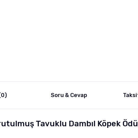
(0)
Soru & Cevap
Taksi
rutulmuş Tavuklu Dambıl Köpek Ödül 