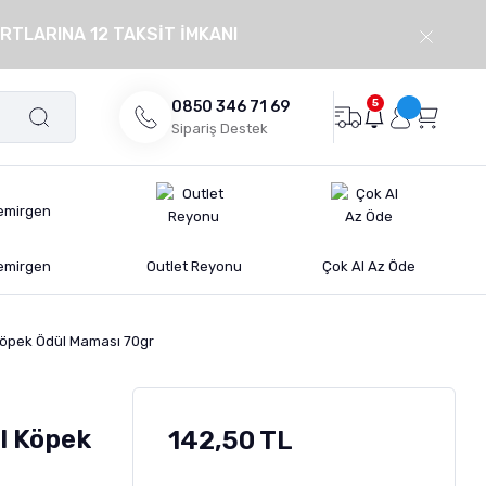
RTLARINA 12 TAKSİT İMKANI
5
0850 346 71 69
Sipariş Destek
emirgen
Outlet Reyonu
Çok Al Az Öde
Köpek Ödül Maması 70gr
s
l Köpek
142,50 TL