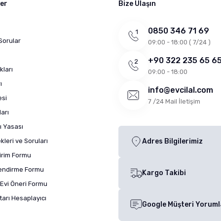
ler
Bize Ulaşın
0850 346 71 69
Sorular
09:00 - 18:00 ( 7/24 )
+90 322 235 65 6
kları
09:00 - 18:00
ı
info@evcilal.com
esi
7 /24 Mail İletişim
arı
ı Yasası
leri ve Soruları
Adres Bilgilerimiz
dirim Formu
lendirme Formu
Kargo Takibi
Evi Öneri Formu
arı Hesaplayıcı
Google Müşteri Yoruml