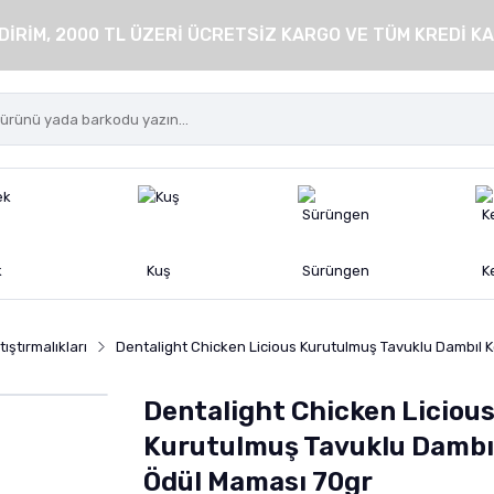
DİRİM, 2000 TL ÜZERİ ÜCRETSİZ KARGO VE TÜM KREDİ KA
k
Kuş
Sürüngen
K
ıştırmalıkları
Dentalight Chicken Licious Kurutulmuş Tavuklu Dambıl 
Dentalight Chicken Liciou
Kurutulmuş Tavuklu Dambı
Ödül Maması 70gr