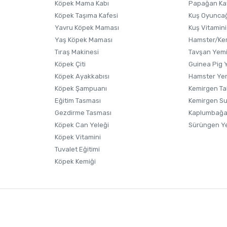
Köpek Mama Kabı
Papağan Ka
Köpek Taşıma Kafesi
Kuş Oyunca
Yavru Köpek Maması
Kuş Vitamini
Yaş Köpek Maması
Hamster/Kem
Tıraş Makinesi
Tavşan Yem
Köpek Çiti
Guinea Pig 
Köpek Ayakkabısı
Hamster Ye
Gönder
Köpek Şampuanı
Kemirgen Ta
Eğitim Tasması
Kemirgen S
Gezdirme Tasması
Kaplumbağa
Köpek Can Yeleği
Sürüngen Y
Köpek Vitamini
Tuvalet Eğitimi
Köpek Kemiği