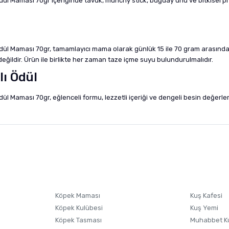
ül Maması 70gr içeriğinde tavuk, munchy stick, buğday unu ve bitkisel pr
l Maması 70gr, tamamlayıcı mama olarak günlük 15 ile 70 gram arasında ver
ğildir. Ürün ile birlikte her zaman taze içme suyu bulundurulmalıdır.
lı Ödül
aması 70gr, eğlenceli formu, lezzetli içeriği ve dengeli besin değerleri ile
nularda yetersiz gördüğünüz noktaları öneri formunu kullanarak tarafımıza i
sonra ürüne yorum yapın, alışveriş puanı kazanın! Sorularınız için
Ürün hakkında henüz soru sorulmamış.
iletişim
Ürünü Satın Al ve Yorumla
Soru Sor
Köpek Maması
Kuş Kafesi
Köpek Kulübesi
Kuş Yemi
Köpek Tasması
Muhabbet K