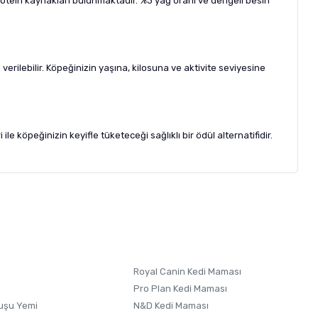
otein kaynakları bulunmaktadır. %3 yağ oranı ve dengeli besin
ilebilir. Köpeğinizin yaşına, kilosuna ve aktivite seviyesine
 köpeğinizin keyifle tüketeceği sağlıklı bir ödül alternatifidir.
letebilirsiniz.
 formunu
kullanınız.
Royal Canin Kedi Maması
Pro Plan Kedi Maması
uşu Yemi
N&D Kedi Maması