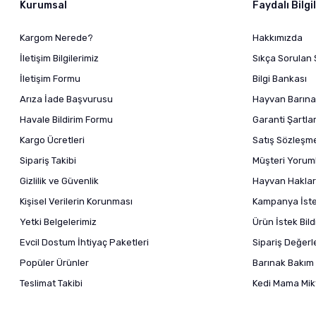
Kurumsal
Faydalı Bilgi
Kargom Nerede?
Hakkımızda
İletişim Bilgilerimiz
Sıkça Sorulan 
İletişim Formu
Bilgi Bankası
Arıza İade Başvurusu
Hayvan Barına
Havale Bildirim Formu
Garanti Şartlar
Kargo Ücretleri
Satış Sözleşm
Sipariş Takibi
Müşteri Yoruml
Gizlilik ve Güvenlik
Hayvan Haklar
Kişisel Verilerin Korunması
Kampanya İstek
Yetki Belgelerimiz
Ürün İstek Bil
Evcil Dostum İhtiyaç Paketleri
Sipariş Değer
Popüler Ürünler
Barınak Bakım 
Teslimat Takibi
Kedi Mama Mikt