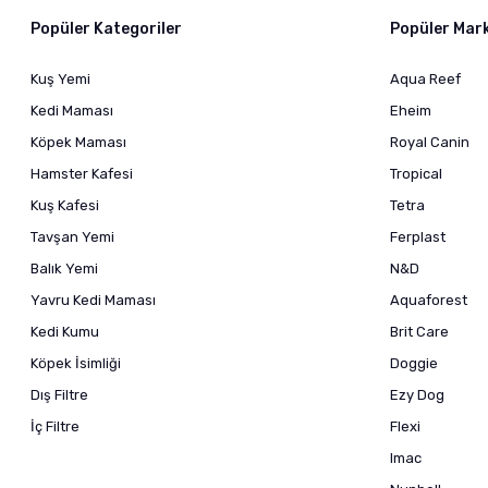
Popüler Kategoriler
Popüler Mar
Kuş Yemi
Aqua Reef
Kedi Maması
Eheim
Köpek Maması
Royal Canin
Hamster Kafesi
Tropical
Kuş Kafesi
Tetra
Tavşan Yemi
Ferplast
Balık Yemi
N&D
Yavru Kedi Maması
Aquaforest
Kedi Kumu
Brit Care
Köpek İsimliği
Doggie
Dış Filtre
Ezy Dog
İç Filtre
Flexi
Imac