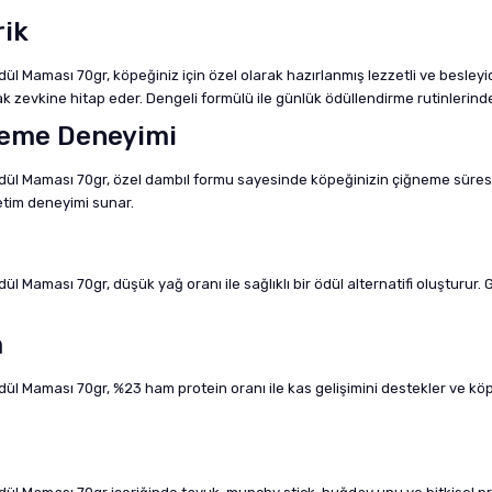
rik
 Maması 70gr, köpeğiniz için özel olarak hazırlanmış lezzetli ve besleyici
zevkine hitap eder. Dengeli formülü ile günlük ödüllendirme rutinlerinde 
neme Deneyimi
l Maması 70gr, özel dambıl formu sayesinde köpeğinizin çiğneme süresini
etim deneyimi sunar.
 Maması 70gr, düşük yağ oranı ile sağlıklı bir ödül alternatifi oluşturur.
m
l Maması 70gr, %23 ham protein oranı ile kas gelişimini destekler ve köpe