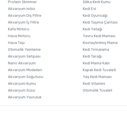
Ürün fiyatı diğer sitelerden daha pahalı.
Protein Skimmer
Silika Kedi Kumu
Akvaryum Isıtıcı
Kedi Evi
Bu ürüne benzer farklı alternatifler olmalı.
Akvaryum Dış Filtre
Kedi Oyuncağı
Akvaryum İç Filtre
Kedi Taşıma Çantası
Kafa Motoru
Kedi Yatağı
Hava Motoru
Yavru Kedi Maması
Hava Taşı
Kısırlaştırılmış Mama
Otomatik Yemleme
Kedi Tırmalama
Akvaryum Sehpası
Kedi Tarağı
Nano Akvaryum
Kedi Mama Kabı
Akvaryum Modelleri
Kapalı Kedi Tuvaleti
Akvaryum Soğutucu
Yaş Kedi Maması
Akvaryum Kumu
Kedi Vitamini
Akvaryum Süsü
Otomatik Tuvalet
Akvaryum Yavruluk