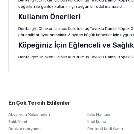
Dentalight Chicken Licious Kurutulmuş Tavuklu Dambıl Köpek Öd
değerleri ile günlük kullanım için uygun bir ödül mamasıdır.
Kullanım Önerileri
Dentalight Chicken Licious Kurutulmuş Tavuklu Dambıl Köpek Ödü
göre miktar ayarlanmalıdır. 6 aydan küçük köpekler için uygun de
Köpeğiniz İçin Eğlenceli ve Sağlık
Dentalight Chicken Licious Kurutulmuş Tavuklu Dambıl Köpek Ödül M
Bu ürünün fiyat bilgisi, resim, ürün açıklamalarında ve diğer ko
Görüş ve önerileriniz için teşekkür ederiz.
Alışverişinizden 
En Çok Tercih Edilenler
Ürün resmi kalitesiz, bozuk veya görüntülenemiyor.
Akvaryum Malzemeleri
Kedi Maması
Ürün açıklamasında eksik bilgiler bulunuyor.
Balık Yemi
Kedi Kumu
Ürün bilgilerinde hatalar bulunuyor.
Deniz Akvaryumu
Bentonit Kedi Kumu