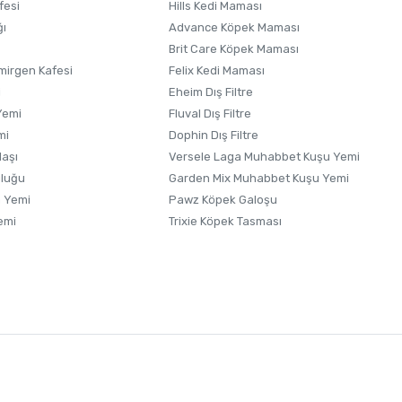
fesi
Hills Kedi Maması
ğı
Advance Köpek Maması
Brit Care Köpek Maması
irgen Kafesi
Felix Kedi Maması
i
Eheim Dış Filtre
Yemi
Fluval Dış Filtre
mi
Dophin Dış Filtre
laşı
Versele Laga Muhabbet Kuşu Yemi
uluğu
Garden Mix Muhabbet Kuşu Yemi
 Yemi
Pawz Köpek Galoşu
emi
Trixie Köpek Tasması