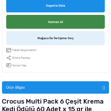
tucu
Sepeti
 Fırçası
Sump Filtre Malzemesi
Pro Plan Kedi Maması
Sepete Ekle
Pond Ürünleri
 Güvenlik Ürünleri
Akvaryum Ozon ve UV Ürünleri
Purina Kedi Maması
Hemen Al
manları
akım Ürünleri
Royal Canin Kedi Maması
Mağaza İle İletişime Geç
lik ve Bakım Ürünleri
Taksit Seçenekleri
uluk
Ürünü Paylaş
 - Akvaryum Kumu
Yorum Yap
 Parçaları
Ürün Bilgisi
e Malzemesi
Crocus Multi Pack 6 Çeşit Krema
Kedi Ödülü 60 Adet x 15 gr ile