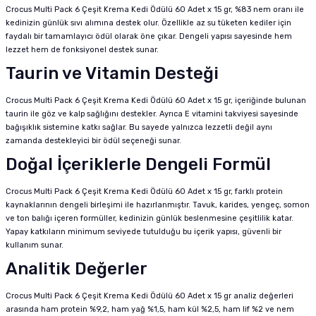
Crocus Multi Pack 6 Çeşit Krema Kedi Ödülü 60 Adet x 15 gr, %83 nem oranı ile
kedinizin günlük sıvı alımına destek olur. Özellikle az su tüketen kediler için
faydalı bir tamamlayıcı ödül olarak öne çıkar. Dengeli yapısı sayesinde hem
lezzet hem de fonksiyonel destek sunar.
Taurin ve Vitamin Desteği
Crocus Multi Pack 6 Çeşit Krema Kedi Ödülü 60 Adet x 15 gr, içeriğinde bulunan
taurin ile göz ve kalp sağlığını destekler. Ayrıca E vitamini takviyesi sayesinde
bağışıklık sistemine katkı sağlar. Bu sayede yalnızca lezzetli değil aynı
zamanda destekleyici bir ödül seçeneği sunar.
Doğal İçeriklerle Dengeli Formül
Crocus Multi Pack 6 Çeşit Krema Kedi Ödülü 60 Adet x 15 gr, farklı protein
kaynaklarının dengeli birleşimi ile hazırlanmıştır. Tavuk, karides, yengeç, somon
ve ton balığı içeren formüller, kedinizin günlük beslenmesine çeşitlilik katar.
Yapay katkıların minimum seviyede tutulduğu bu içerik yapısı, güvenli bir
kullanım sunar.
Analitik Değerler
Crocus Multi Pack 6 Çeşit Krema Kedi Ödülü 60 Adet x 15 gr analiz değerleri
arasında ham protein %9,2, ham yağ %1,5, ham kül %2,5, ham lif %2 ve nem