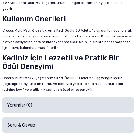
%83 yer almaktadır. Bu değerler, ürünü dengeli bir tamamlayıcı ödül haline
getirir.
Kullanım Önerileri
Crocus Multi Pack 6 Çeşit Krema Kedi Ödülü 60 Adet x 15 gr, günlük ödül olarak
direkt verilebilir veya mama üzerine eklenerek kullanılabilir. Kedinizin yaşına ve
aktivite seviyesine göre miktar ayarlanmalıdır. Ürün ile birlikte her zaman taze
içme suyu bulundurulması önerilir.
Kediniz İçin Lezzetli ve Pratik Bir
Ödül Deneyimi
Crocus Multi Pack 6 Çeşit Krema Kedi Ödülü 60 Adet x 15 gr, zengin içerik
çeşitliliği, kolay tüketim formu ve besleyici yapısı ile kedinizin günlük ödül
rutinine keyif ve pratiklik kazandıran özel bir seçenektir.
Yorumlar (0)
Soru & Cevap
Alışverişinizden sonra ürüne yorum yapın, alışveriş puanı kazanın!
Sorularınız için
iletişim formunu
kullanınız.