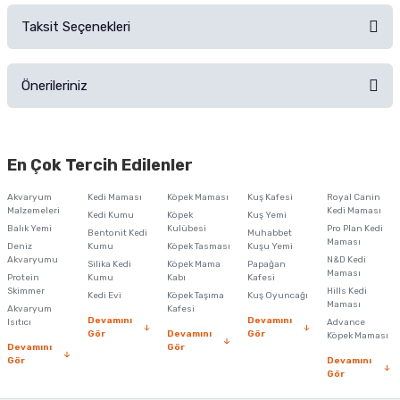
Taksit Seçenekleri
Ürün hakkında henüz soru sorulmamış.
Ürünü Satın Al ve Yorumla
Önerileriniz
Soru Sor
Bu ürünün fiyat bilgisi, resim, ürün açıklamalarında ve diğer konularda
yetersiz gördüğünüz noktaları öneri formunu kullanarak tarafımıza
En Çok Tercih Edilenler
iletebilirsiniz.
Görüş ve önerileriniz için teşekkür ederiz.
Akvaryum
Kedi Maması
Köpek Maması
Kuş Kafesi
Royal Canin
Malzemeleri
Kedi Maması
Kedi Kumu
Köpek
Kuş Yemi
Ürün resmi kalitesiz, bozuk veya görüntülenemiyor.
Balık Yemi
Kulübesi
Pro Plan Kedi
Bentonit Kedi
Muhabbet
Maması
Deniz
Kumu
Köpek Tasması
Kuşu Yemi
Ürün açıklamasında eksik bilgiler bulunuyor.
Akvaryumu
N&D Kedi
Silika Kedi
Köpek Mama
Papağan
Maması
Protein
Ürün bilgilerinde hatalar bulunuyor.
Kumu
Kabı
Kafesi
Skimmer
Hills Kedi
Kedi Evi
Köpek Taşıma
Kuş Oyuncağı
Ürün fiyatı diğer sitelerden daha pahalı.
Maması
Akvaryum
Kafesi
Devamını
Devamını
Isıtıcı
Advance
Bu ürüne benzer farklı alternatifler olmalı.
Gör
Devamını
Gör
Köpek Maması
Devamını
Gör
Gör
Devamını
Gör