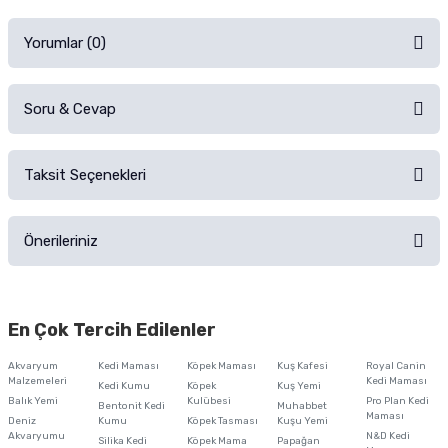
Yorumlar (0)
Soru & Cevap
Alışverişinizden sonra ürüne yorum yapın, alışveriş puanı kazanın!
Sorularınız için
iletişim formunu
kullanınız.
Taksit Seçenekleri
Ürün hakkında henüz soru sorulmamış.
Ürünü Satın Al ve Yorumla
Önerileriniz
Soru Sor
Bu ürünün fiyat bilgisi, resim, ürün açıklamalarında ve diğer konularda
yetersiz gördüğünüz noktaları öneri formunu kullanarak tarafımıza
En Çok Tercih Edilenler
iletebilirsiniz.
Görüş ve önerileriniz için teşekkür ederiz.
Akvaryum
Kedi Maması
Köpek Maması
Kuş Kafesi
Royal Canin
Malzemeleri
Kedi Maması
Kedi Kumu
Köpek
Kuş Yemi
Ürün resmi kalitesiz, bozuk veya görüntülenemiyor.
Balık Yemi
Kulübesi
Pro Plan Kedi
Bentonit Kedi
Muhabbet
Maması
Deniz
Kumu
Köpek Tasması
Kuşu Yemi
Ürün açıklamasında eksik bilgiler bulunuyor.
Akvaryumu
N&D Kedi
Silika Kedi
Köpek Mama
Papağan