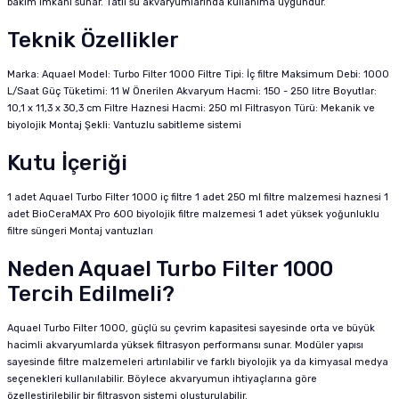
bakım imkanı sunar. Tatlı su akvaryumlarında kullanıma uygundur.
Teknik Özellikler
Marka: Aquael Model: Turbo Filter 1000 Filtre Tipi: İç filtre Maksimum Debi: 1000
L/Saat Güç Tüketimi: 11 W Önerilen Akvaryum Hacmi: 150 - 250 litre Boyutlar:
10,1 x 11,3 x 30,3 cm Filtre Haznesi Hacmi: 250 ml Filtrasyon Türü: Mekanik ve
biyolojik Montaj Şekli: Vantuzlu sabitleme sistemi
Kutu İçeriği
1 adet Aquael Turbo Filter 1000 iç filtre 1 adet 250 ml filtre malzemesi haznesi 1
adet BioCeraMAX Pro 600 biyolojik filtre malzemesi 1 adet yüksek yoğunluklu
filtre süngeri Montaj vantuzları
Neden Aquael Turbo Filter 1000
Tercih Edilmeli?
Aquael Turbo Filter 1000, güçlü su çevrim kapasitesi sayesinde orta ve büyük
hacimli akvaryumlarda yüksek filtrasyon performansı sunar. Modüler yapısı
sayesinde filtre malzemeleri artırılabilir ve farklı biyolojik ya da kimyasal medya
seçenekleri kullanılabilir. Böylece akvaryumun ihtiyaçlarına göre
özelleştirilebilir bir filtrasyon sistemi oluşturulabilir.