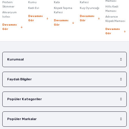
Maması
Protein
Ürün bilgilerinde hatalar bulunuyor.
Kumu
Kabı
Kafesi
Skimmer
Hills Kedi
Kedi Evi
Köpek Taşıma
Kuş Oyuncağı
Ürün fiyatı diğer sitelerden daha pahalı.
Maması
Akvaryum
Kafesi
Devamını
Devamını
Isıtıcı
Advance
Bu ürüne benzer farklı alternatifler olmalı.
Gör
Devamını
Gör
Köpek Maması
Devamını
Gör
Gör
Devamını
Gör
Gönder
Kurumsal
Faydalı Bilgiler
Popüler Kategoriler
Popüler Markalar