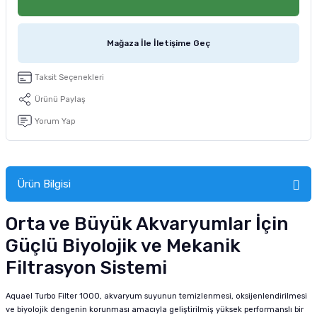
tucu
Sepeti
 Fırçası
Sump Filtre Malzemesi
Pro Plan Kedi Maması
Mağaza İle İletişime Geç
Pond Ürünleri
 Güvenlik Ürünleri
Akvaryum Ozon ve UV Ürünleri
Purina Kedi Maması
Taksit Seçenekleri
manları
akım Ürünleri
Royal Canin Kedi Maması
Ürünü Paylaş
lik ve Bakım Ürünleri
Yorum Yap
uluk
Ürün Bilgisi
 - Akvaryum Kumu
Orta ve Büyük Akvaryumlar İçin
 Parçaları
Güçlü Biyolojik ve Mekanik
e Malzemesi
Filtrasyon Sistemi
Aquael Turbo Filter 1000, akvaryum suyunun temizlenmesi, oksijenlendirilmesi
ve biyolojik dengenin korunması amacıyla geliştirilmiş yüksek performanslı bir