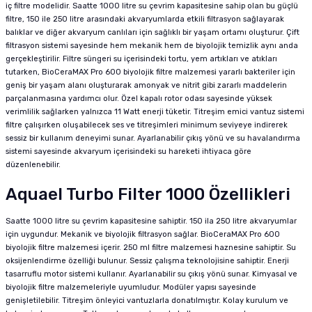
iç filtre modelidir. Saatte 1000 litre su çevrim kapasitesine sahip olan bu güçlü
filtre, 150 ile 250 litre arasındaki akvaryumlarda etkili filtrasyon sağlayarak
balıklar ve diğer akvaryum canlıları için sağlıklı bir yaşam ortamı oluşturur. Çift
filtrasyon sistemi sayesinde hem mekanik hem de biyolojik temizlik aynı anda
gerçekleştirilir. Filtre süngeri su içerisindeki tortu, yem artıkları ve atıkları
tutarken, BioCeraMAX Pro 600 biyolojik filtre malzemesi yararlı bakteriler için
geniş bir yaşam alanı oluşturarak amonyak ve nitrit gibi zararlı maddelerin
parçalanmasına yardımcı olur. Özel kapalı rotor odası sayesinde yüksek
verimlilik sağlarken yalnızca 11 Watt enerji tüketir. Titreşim emici vantuz sistemi
filtre çalışırken oluşabilecek ses ve titreşimleri minimum seviyeye indirerek
sessiz bir kullanım deneyimi sunar. Ayarlanabilir çıkış yönü ve su havalandırma
sistemi sayesinde akvaryum içerisindeki su hareketi ihtiyaca göre
düzenlenebilir.
Aquael Turbo Filter 1000 Özellikleri
Saatte 1000 litre su çevrim kapasitesine sahiptir. 150 ila 250 litre akvaryumlar
için uygundur. Mekanik ve biyolojik filtrasyon sağlar. BioCeraMAX Pro 600
biyolojik filtre malzemesi içerir. 250 ml filtre malzemesi haznesine sahiptir. Su
oksijenlendirme özelliği bulunur. Sessiz çalışma teknolojisine sahiptir. Enerji
tasarruflu motor sistemi kullanır. Ayarlanabilir su çıkış yönü sunar. Kimyasal ve
biyolojik filtre malzemeleriyle uyumludur. Modüler yapısı sayesinde
genişletilebilir. Titreşim önleyici vantuzlarla donatılmıştır. Kolay kurulum ve