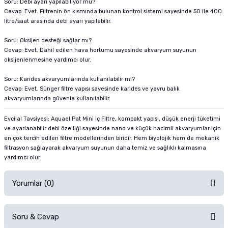
Soru: Debi ayarı yapılabiliyor mu?
Cevap: Evet. Filtrenin ön kısmında bulunan kontrol sistemi sayesinde 50 ile 400
litre/saat arasında debi ayarı yapılabilir.
Soru: Oksijen desteği sağlar mı?
Cevap: Evet. Dahil edilen hava hortumu sayesinde akvaryum suyunun
oksijenlenmesine yardımcı olur.
Soru: Karides akvaryumlarında kullanılabilir mi?
Cevap: Evet. Sünger filtre yapısı sayesinde karides ve yavru balık
akvaryumlarında güvenle kullanılabilir.
Evcilal Tavsiyesi: Aquael Pat Mini İç Filtre, kompakt yapısı, düşük enerji tüketimi
ve ayarlanabilir debi özelliği sayesinde nano ve küçük hacimli akvaryumlar için
en çok tercih edilen filtre modellerinden biridir. Hem biyolojik hem de mekanik
filtrasyon sağlayarak akvaryum suyunun daha temiz ve sağlıklı kalmasına
yardımcı olur.
Yorumlar (0)
Soru & Cevap
Alışverişinizden sonra ürüne yorum yapın, alışveriş puanı kazanın!