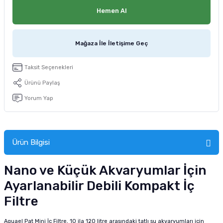
tucu
Sepeti
 Fırçası
Sump Filtre Malzemesi
Pro Plan Kedi Maması
Hemen Al
Pond Ürünleri
 Güvenlik Ürünleri
Akvaryum Ozon ve UV Ürünleri
Purina Kedi Maması
Mağaza İle İletişime Geç
manları
akım Ürünleri
Royal Canin Kedi Maması
Taksit Seçenekleri
lik ve Bakım Ürünleri
Ürünü Paylaş
Yorum Yap
uluk
 - Akvaryum Kumu
Ürün Bilgisi
 Parçaları
Nano ve Küçük Akvaryumlar İçin
e Malzemesi
Ayarlanabilir Debili Kompakt İç
Filtre
Aquael Pat Mini İç Filtre, 10 ila 120 litre arasındaki tatlı su akvaryumları için