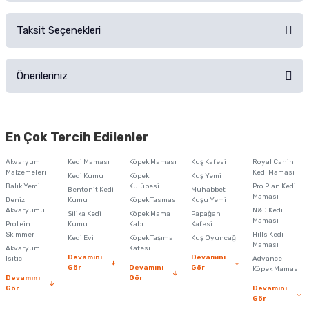
Sorularınız için
iletişim formunu
kullanınız.
Taksit Seçenekleri
Ürün hakkında henüz soru sorulmamış.
Ürünü Satın Al ve Yorumla
Önerileriniz
Soru Sor
Bu ürünün fiyat bilgisi, resim, ürün açıklamalarında ve diğer konularda
yetersiz gördüğünüz noktaları öneri formunu kullanarak tarafımıza
En Çok Tercih Edilenler
iletebilirsiniz.
Görüş ve önerileriniz için teşekkür ederiz.
Akvaryum
Kedi Maması
Köpek Maması
Kuş Kafesi
Royal Canin
Malzemeleri
Kedi Maması
Kedi Kumu
Köpek
Kuş Yemi
Ürün resmi kalitesiz, bozuk veya görüntülenemiyor.
Balık Yemi
Kulübesi
Pro Plan Kedi
Bentonit Kedi
Muhabbet
Maması
Deniz
Kumu
Köpek Tasması
Kuşu Yemi
Ürün açıklamasında eksik bilgiler bulunuyor.
Akvaryumu
N&D Kedi
Silika Kedi
Köpek Mama
Papağan
Maması
Protein
Ürün bilgilerinde hatalar bulunuyor.
Kumu
Kabı
Kafesi
Skimmer
Hills Kedi
Kedi Evi
Köpek Taşıma
Kuş Oyuncağı
Ürün fiyatı diğer sitelerden daha pahalı.
Maması
Akvaryum
Kafesi
Devamını
Devamını
Isıtıcı
Advance
Bu ürüne benzer farklı alternatifler olmalı.
Gör
Devamını
Gör
Köpek Maması
Devamını
Gör
Gör
Devamını
Gör