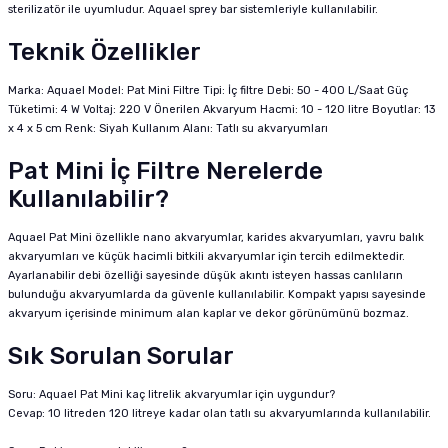
sterilizatör ile uyumludur. Aquael sprey bar sistemleriyle kullanılabilir.
Teknik Özellikler
Marka: Aquael Model: Pat Mini Filtre Tipi: İç filtre Debi: 50 - 400 L/Saat Güç
Tüketimi: 4 W Voltaj: 220 V Önerilen Akvaryum Hacmi: 10 - 120 litre Boyutlar: 13
x 4 x 5 cm Renk: Siyah Kullanım Alanı: Tatlı su akvaryumları
Pat Mini İç Filtre Nerelerde
Kullanılabilir?
Aquael Pat Mini özellikle nano akvaryumlar, karides akvaryumları, yavru balık
akvaryumları ve küçük hacimli bitkili akvaryumlar için tercih edilmektedir.
Ayarlanabilir debi özelliği sayesinde düşük akıntı isteyen hassas canlıların
bulunduğu akvaryumlarda da güvenle kullanılabilir. Kompakt yapısı sayesinde
akvaryum içerisinde minimum alan kaplar ve dekor görünümünü bozmaz.
Sık Sorulan Sorular
Soru: Aquael Pat Mini kaç litrelik akvaryumlar için uygundur?
Cevap: 10 litreden 120 litreye kadar olan tatlı su akvaryumlarında kullanılabilir.