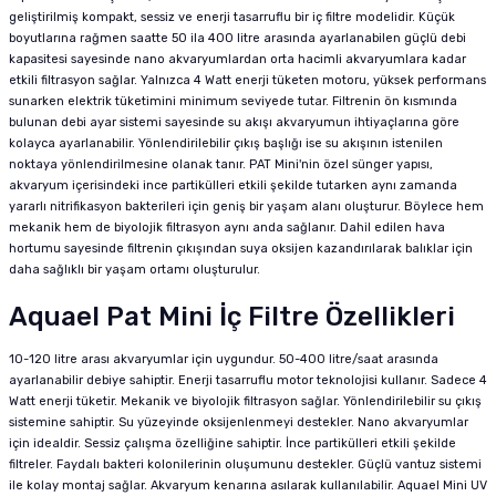
geliştirilmiş kompakt, sessiz ve enerji tasarruflu bir iç filtre modelidir. Küçük
boyutlarına rağmen saatte 50 ila 400 litre arasında ayarlanabilen güçlü debi
kapasitesi sayesinde nano akvaryumlardan orta hacimli akvaryumlara kadar
etkili filtrasyon sağlar. Yalnızca 4 Watt enerji tüketen motoru, yüksek performans
sunarken elektrik tüketimini minimum seviyede tutar. Filtrenin ön kısmında
bulunan debi ayar sistemi sayesinde su akışı akvaryumun ihtiyaçlarına göre
kolayca ayarlanabilir. Yönlendirilebilir çıkış başlığı ise su akışının istenilen
noktaya yönlendirilmesine olanak tanır. PAT Mini'nin özel sünger yapısı,
akvaryum içerisindeki ince partikülleri etkili şekilde tutarken aynı zamanda
yararlı nitrifikasyon bakterileri için geniş bir yaşam alanı oluşturur. Böylece hem
mekanik hem de biyolojik filtrasyon aynı anda sağlanır. Dahil edilen hava
hortumu sayesinde filtrenin çıkışından suya oksijen kazandırılarak balıklar için
daha sağlıklı bir yaşam ortamı oluşturulur.
Aquael Pat Mini İç Filtre Özellikleri
10-120 litre arası akvaryumlar için uygundur. 50-400 litre/saat arasında
ayarlanabilir debiye sahiptir. Enerji tasarruflu motor teknolojisi kullanır. Sadece 4
Watt enerji tüketir. Mekanik ve biyolojik filtrasyon sağlar. Yönlendirilebilir su çıkış
sistemine sahiptir. Su yüzeyinde oksijenlenmeyi destekler. Nano akvaryumlar
için idealdir. Sessiz çalışma özelliğine sahiptir. İnce partikülleri etkili şekilde
filtreler. Faydalı bakteri kolonilerinin oluşumunu destekler. Güçlü vantuz sistemi
ile kolay montaj sağlar. Akvaryum kenarına asılarak kullanılabilir. Aquael Mini UV